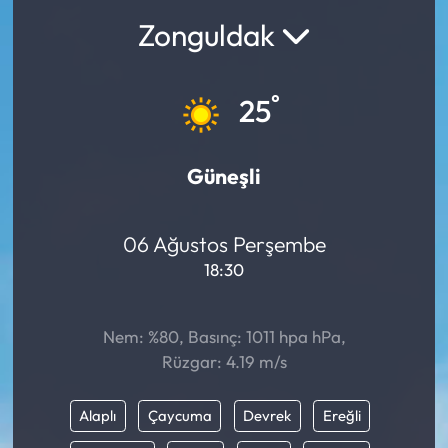
Zonguldak
°
25
Güneşli
06 Ağustos Perşembe
18:30
Nem: %80, Basınç: 1011 hpa hPa,
Rüzgar: 4.19 m/s
Alaplı
Çaycuma
Devrek
Ereğli