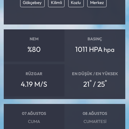
Gökçebey
Kilimli
Kozlu
Merkez
NEM
BASINÇ
%80
1011 HPA
hpa
RÜZGAR
EN DÜŞÜK / EN YÜKSEK
°
°
4.19 M/S
21
/ 25
07 AĞUSTOS
08 AĞUSTOS
CUMA
CUMARTESI