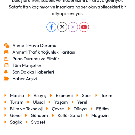
buluştururken, sadelik ve modernizmi bir araya getiriyor.
Şatafattan kaçınıyor ve insanlara haber okuyabilecekleri bir
altyapı sunuyor.
Ahmetli Hava Durumu
Ahmetli Trafik Yoğunluk Haritası
Puan Durumu ve Fikstür
Tüm Manşetler
Son Dakika Haberleri
Haber Arşivi
Manisa
Asayiş
Ekonomi
Spor
Tarım
Turizm
Ulusal
Yaşam
Yerel
Bilim ve Teknoloji
Çevre
Dünya
Eğitim
Genel
Gündem
Kültür Sanat
Magazin
Sağlık
Siyaset