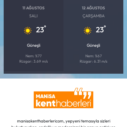
11 AĞUSTOS
12 AĞUSTOS
SALI
ÇARŞAMBA
°
°
23
23
Güneşli
Güneşli
Nem: %77
Nem: %67
Rüzgar: 3.69 m/s
Rüzgar: 6.31 m/s
manisakenthaberlericom, yepyeni temasıyla sizleri