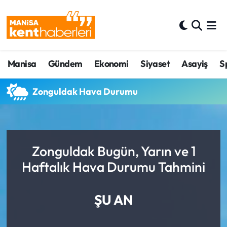
Ahmetli Hava Durumu
Manisa
Gündem
Ekonomi
Siyaset
Asayiş
S
Ahmetli Trafik Yoğunluk Haritası
Süper Lig Puan Durumu ve Fikstür
Zonguldak Hava Durumu
Tüm Manşetler
Son Dakika Haberleri
Zonguldak Bugün, Yarın ve 1
Haftalık Hava Durumu Tahmini
Haber Arşivi
ŞU AN