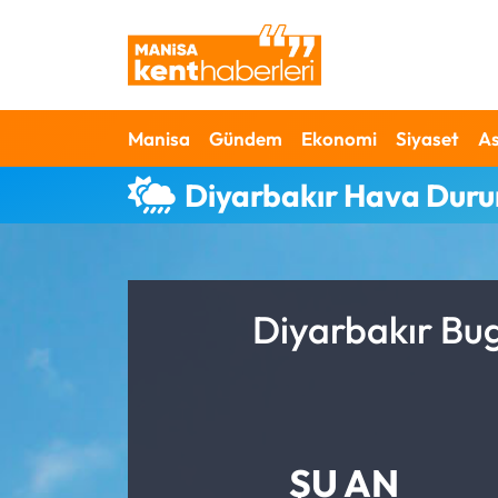
Ahmetli Hava Durumu
Manisa
Gündem
Ekonomi
Siyaset
As
Ahmetli Trafik Yoğunluk Haritası
Diyarbakır Hava Dur
Süper Lig Puan Durumu ve Fikstür
Tüm Manşetler
Son Dakika Haberleri
Diyarbakır Bug
Haber Arşivi
ŞU AN