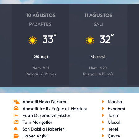
10 AĞUSTOS
11 AĞUSTOS
PAZARTESI
SALI
°
°
33
32
Güneşli
Güneşli
Nem: %21
Nem: %20
Rüzgar: 6.19 m/s
Rüzgar: 4.19 m/s
Ahmetli Hava Durumu
Manisa
Ahmetli Trafik Yoğunluk Haritası
Ekonomi
Puan Durumu ve Fikstür
Tarım
Tüm Manşetler
Ulusal
Son Dakika Haberleri
Yerel
Haber Arşivi
Çevre