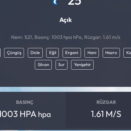
Açık
Nem: %21, Basınç: 1003 hpa hPa, Rüzgar: 1.61 m/s
Çüngüş
Dicle
Eğil
Ergani
Hani
Hazro
Ka
Silvan
Sur
Yenişehir
BASINÇ
RÜZGAR
1003 HPA
1.61 M/S
hpa