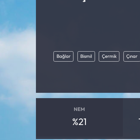
Bağlar
Bismil
Çermik
Çınar
NEM
%21