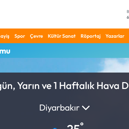
6
4
ayiş
Spor
Çevre
Kültür Sanat
Röportaj
Yazarlar
umu
6
6
1
ün, Yarın ve 1 Haftalık Hava
Diyarbakır
°
25