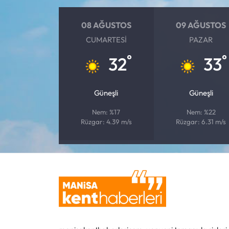
08 AĞUSTOS
09 AĞUSTOS
CUMARTESI
PAZAR
°
°
32
33
Güneşli
Güneşli
Nem: %17
Nem: %22
Rüzgar: 4.39 m/s
Rüzgar: 6.31 m/s