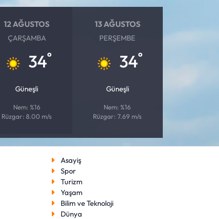
12 AĞUSTOS
13 AĞUSTOS
ÇARŞAMBA
PERŞEMBE
°
°
34
34
Güneşli
Güneşli
Nem: %16
Nem: %16
Rüzgar: 8.00 m/s
Rüzgar: 7.69 m/s
Asayiş
Spor
Turizm
Yaşam
Bilim ve Teknoloji
Dünya