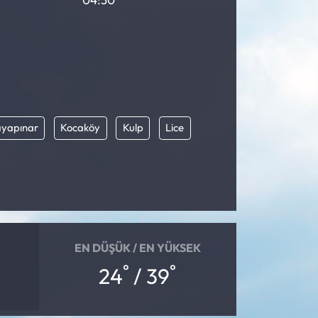
yapınar
Kocaköy
Kulp
Lice
EN DÜŞÜK / EN YÜKSEK
°
°
24
/ 39