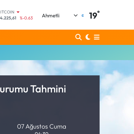
°
BITCOIN
19
Ahmetli
4.225,61
%-0.63
DOLAR
7,6704
%0
EURO
55,0406
%-0.08
STERLİN
4,2143
%0
GRAM ALTIN
510.40
%0.45
BİST100
3.799
%70
 Durumu Tahmini
07 Ağustos Cuma
04:30