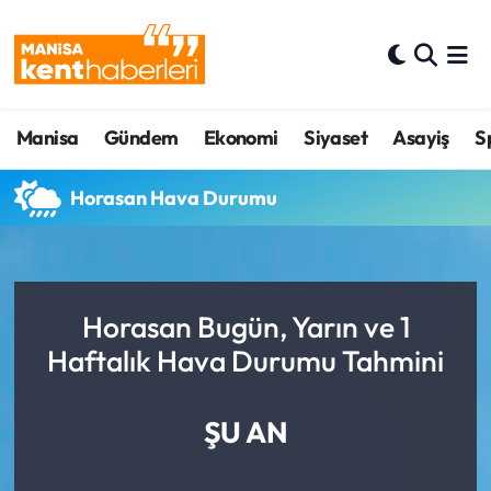
Ahmetli Hava Durumu
Manisa
Gündem
Ekonomi
Siyaset
Asayiş
S
Ahmetli Trafik Yoğunluk Haritası
Süper Lig Puan Durumu ve Fikstür
Horasan Hava Durumu
Tüm Manşetler
Son Dakika Haberleri
Horasan Bugün, Yarın ve 1
Haftalık Hava Durumu Tahmini
Haber Arşivi
ŞU AN