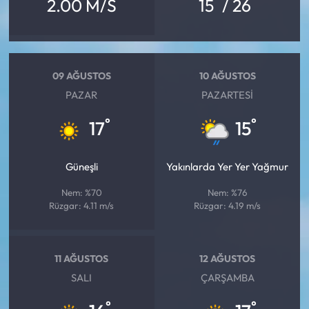
°
°
2.00 M/S
15
/ 26
09 AĞUSTOS
10 AĞUSTOS
PAZAR
PAZARTESI
°
°
17
15
Güneşli
Yakınlarda Yer Yer Yağmur
Nem: %70
Nem: %76
Rüzgar: 4.11 m/s
Rüzgar: 4.19 m/s
11 AĞUSTOS
12 AĞUSTOS
SALI
ÇARŞAMBA
°
°