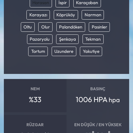
Horasan
İspir
Karaçoban
Karayazı
Köprüköy
Narman
Oltu
Olur
Palandöken
Pasinler
Pazaryolu
Şenkaya
Tekman
Tortum
Uzundere
Yakutiye
NEM
BASINÇ
%33
1006 HPA
hpa
RÜZGAR
EN DÜŞÜK / EN YÜKSEK