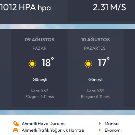
1012 HPA
2.31 M/S
hpa
09 AĞUSTOS
10 AĞUSTOS
PAZAR
PAZARTESI
°
°
18
17
Güneşli
Güneşli
Nem: %63
Nem: %59
Rüzgar: 6.11 m/s
Rüzgar: 6.11 m/s
Ahmetli Hava Durumu
Manisa
Ahmetli Trafik Yoğunluk Haritası
Ekonomi