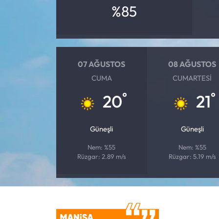
%85
07 AĞUSTOS
08 AĞUSTOS
CUMA
CUMARTESI
°
°
20
21
Güneşli
Güneşli
Nem: %55
Nem: %55
Rüzgar: 2.89 m/s
Rüzgar: 5.19 m/s