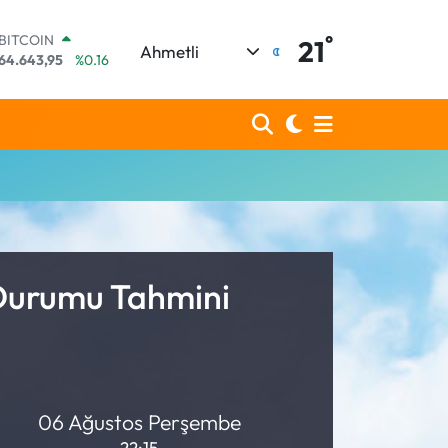
°
BITCOIN
21
Ahmetli
64.643,95
%0.16
DOLAR
47,6704
%0
EURO
55,0406
%-0.08
STERLİN
64,2143
%0
GRAM ALTIN
6500.87
%0.12
BİST100
13.799
%70
 Durumu Tahmini
06 Ağustos Perşembe
22:15