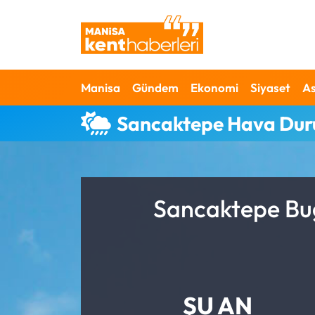
Ahmetli Hava Durumu
Manisa
Gündem
Ekonomi
Siyaset
As
Ahmetli Trafik Yoğunluk Haritası
Sancaktepe Hava Du
Süper Lig Puan Durumu ve Fikstür
Tüm Manşetler
Son Dakika Haberleri
Sancaktepe Bug
Haber Arşivi
ŞU AN