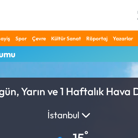
ayiş
Spor
Çevre
Kültür Sanat
Röportaj
Yazarlar
rumu
ün, Yarın ve 1 Haftalık Hava
İstanbul
°
15