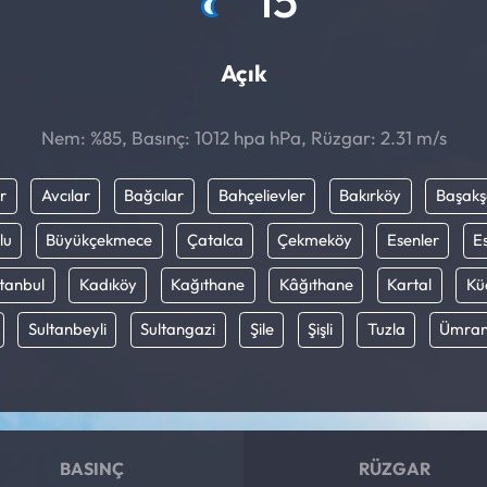
Açık
Nem: %85, Basınç: 1012 hpa hPa, Rüzgar: 2.31 m/s
r
Avcılar
Bağcılar
Bahçelievler
Bakırköy
Başakş
lu
Büyükçekmece
Çatalca
Çekmeköy
Esenler
E
stanbul
Kadıköy
Kağıthane
Kâğıthane
Kartal
Kü
Sultanbeyli
Sultangazi
Şile
Şişli
Tuzla
Ümran
BASINÇ
RÜZGAR