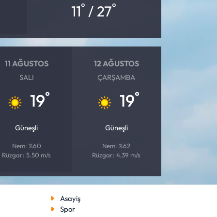
°
°
11
/ 27
11 AĞUSTOS
12 AĞUSTOS
SALI
ÇARŞAMBA
°
°
19
19
Güneşli
Güneşli
Nem: %60
Nem: %62
Rüzgar: 5.50 m/s
Rüzgar: 4.39 m/s
Asayiş
Spor