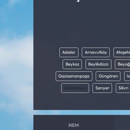
Adalar
Arnavutköy
Ataşehi
Beykoz
Beylikdüzü
Beyoğ
Gaziosmanpaşa
Güngören
I
Sancaktepe
Sarıyer
Silivri
NEM