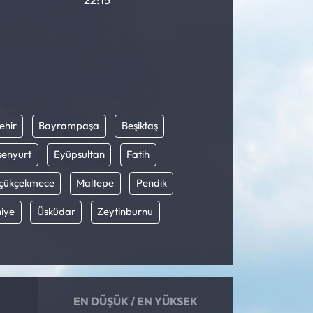
ehir
Bayrampaşa
Beşiktaş
senyurt
Eyüpsultan
Fatih
çükçekmece
Maltepe
Pendik
iye
Üsküdar
Zeytinburnu
EN DÜŞÜK / EN YÜKSEK