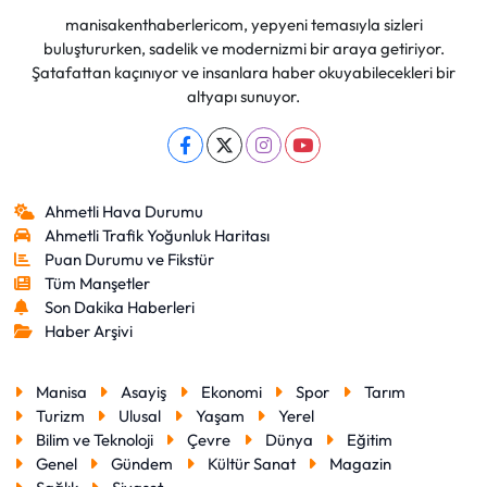
manisakenthaberlericom, yepyeni temasıyla sizleri
buluştururken, sadelik ve modernizmi bir araya getiriyor.
Şatafattan kaçınıyor ve insanlara haber okuyabilecekleri bir
altyapı sunuyor.
Ahmetli Hava Durumu
Ahmetli Trafik Yoğunluk Haritası
Puan Durumu ve Fikstür
Tüm Manşetler
Son Dakika Haberleri
Haber Arşivi
Manisa
Asayiş
Ekonomi
Spor
Tarım
Turizm
Ulusal
Yaşam
Yerel
Bilim ve Teknoloji
Çevre
Dünya
Eğitim
Genel
Gündem
Kültür Sanat
Magazin