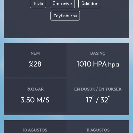
Tuzla
Ümraniye
Üsküdar
Zeytinburnu
NEM
BASINÇ
%28
1010 HPA
hpa
RÜZGAR
EN DÜŞÜK / EN YÜKSEK
°
°
3.50 M/S
17
/ 32
10 AĞUSTOS
11 AĞUSTOS