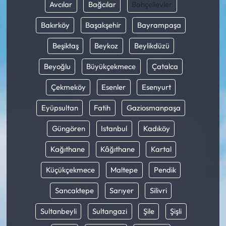
Avcılar
Bağcılar
Bahçelievler
Bakırköy
Başakşehir
Bayrampaşa
Beşiktaş
Beykoz
Beylikdüzü
Beyoğlu
Büyükçekmece
Çatalca
Çekmeköy
Esenler
Esenyurt
Eyüpsultan
Fatih
Gaziosmanpaşa
Güngören
Istanbul
Kadıköy
Kağıthane
Kâğıthane
Kartal
Küçükçekmece
Maltepe
Pendik
Sancaktepe
Sarıyer
Silivri
Sultanbeyli
Sultangazi
Şile
Şişli