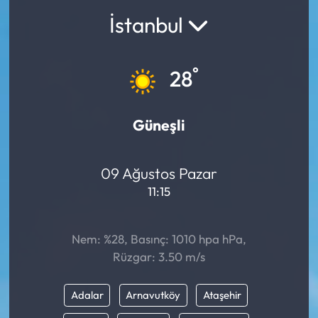
İstanbul
°
28
Güneşli
09 Ağustos Pazar
11:15
Nem: %28, Basınç: 1010 hpa hPa,
Rüzgar: 3.50 m/s
Adalar
Arnavutköy
Ataşehir