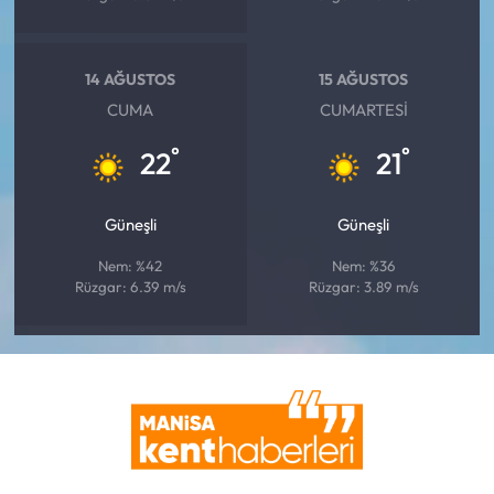
14 AĞUSTOS
15 AĞUSTOS
CUMA
CUMARTESI
°
°
22
21
Güneşli
Güneşli
Nem: %42
Nem: %36
Rüzgar: 6.39 m/s
Rüzgar: 3.89 m/s