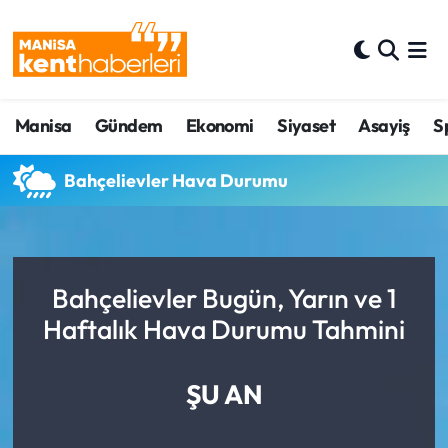
Ahmetli Hava Durumu
Manisa
Gündem
Ekonomi
Siyaset
Asayiş
S
Ahmetli Trafik Yoğunluk Haritası
Süper Lig Puan Durumu ve Fikstür
Bahçelievler Hava Durumu
Tüm Manşetler
Son Dakika Haberleri
Bahçelievler Bugün, Yarın ve 1
Haftalık Hava Durumu Tahmini
Haber Arşivi
ŞU AN