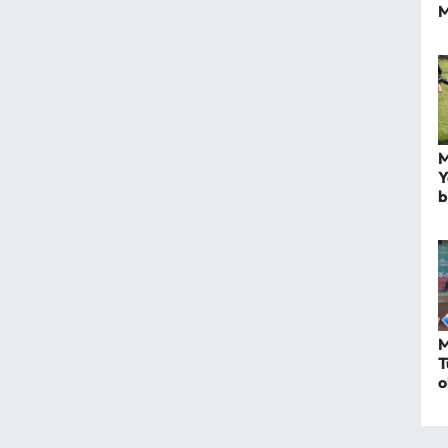
M
M
Y
b
M
T
o