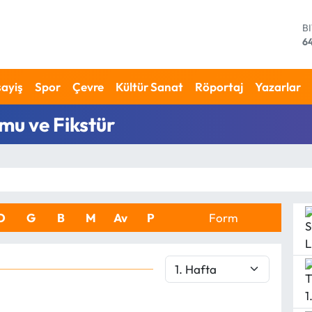
B
6
D
4
E
ayiş
Spor
Çevre
Kültür Sanat
Röportaj
Yazarlar
5
S
mu ve Fikstür
64
G
6
B
13
O
G
B
M
Av
P
Form