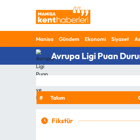
Ahmetli Hava Durumu
Manisa
Gündem
Ekonomi
Siyaset
As
Ahmetli Trafik Yoğunluk Haritası
Avrupa Ligi Puan Duru
Süper Lig Puan Durumu ve Fikstür
Tüm Manşetler
Son Dakika Haberleri
#
Takım
Haber Arşivi
Fikstür