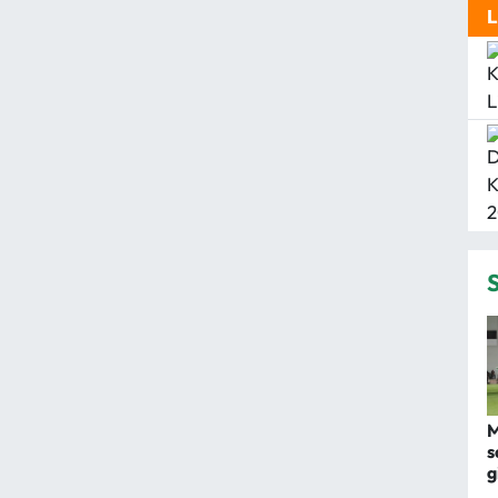
M
s
g