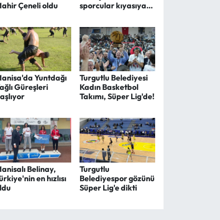
ahir Çeneli oldu
sporcular kıyasıya
yarıştı
anisa'da Yuntdağı
Turgutlu Belediyesi
ağlı Güreşleri
Kadın Basketbol
aşlıyor
Takımı, Süper Lig'de!
anisalı Belinay,
Turgutlu
ürkiye'nin en hızlısı
Belediyespor gözünü
ldu
Süper Lig'e dikti