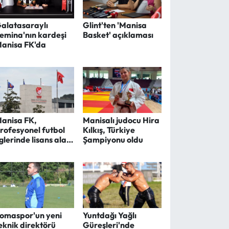
alatasaraylı
Glint'ten 'Manisa
emina'nın kardeşi
Basket' açıklaması
anisa FK'da
anisa FK,
Manisalı judocu Hira
rofesyonel futbol
Kılkış, Türkiye
iglerinde lisans alan
Şampiyonu oldu
ulüpler arasında
omaspor'un yeni
Yuntdağı Yağlı
eknik direktörü
Güreşleri'nde