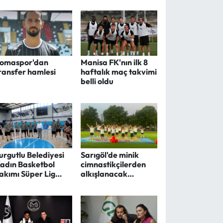
omaspor'dan
Manisa FK'nın ilk 8
ransfer hamlesi
haftalık maç takvimi
belli oldu
urgutlu Belediyesi
Sarıgöl'de minik
adın Basketbol
cimnastikçilerden
akımı Süper Lig
alkışlanacak
esaisine başladı
performans