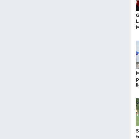
G
L
M
M
p
l
k
S
t