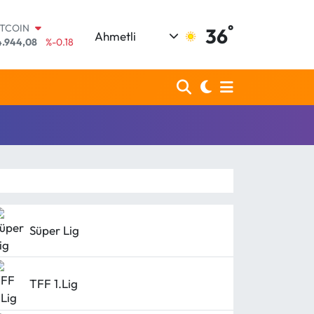
°
ITCOIN
36
Ahmetli
4.944,08
%-0.18
OLAR
7,7436
%0.18
URO
5,2510
%0.32
TERLİN
,4811
%0.38
RAM ALTIN
660.55
%0.03
İST100
.779
%-14
Süper Lig
TFF 1.Lig