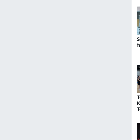
S
t
T
K
T
m