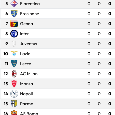
5
Fiorentina
0
0
0
6
Frosinone
0
0
0
7
Genoa
0
0
0
8
Inter
0
0
0
9
Juventus
0
0
0
10
Lazio
0
0
0
11
Lecce
0
0
0
12
AC Milan
0
0
0
13
Monza
0
0
0
14
Napoli
0
0
0
15
Parma
0
0
0
16
AS Roma
0
0
0