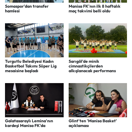
Somaspor'dan transfer
Manisa FK'nın ilk 8 haftalık
hamlesi
maç takvimi belli oldu
Turgutlu Belediyesi Kadın
Sarıgöl'de minik
Basketbol Takımı Süper Lig
cimnastikçilerden
mesaisine başladı
alkışlanacak performans
Galatasaraylı Lemina'nın
Glint'ten 'Manisa Basket'
kardeşi Manisa FK'da
açıklaması