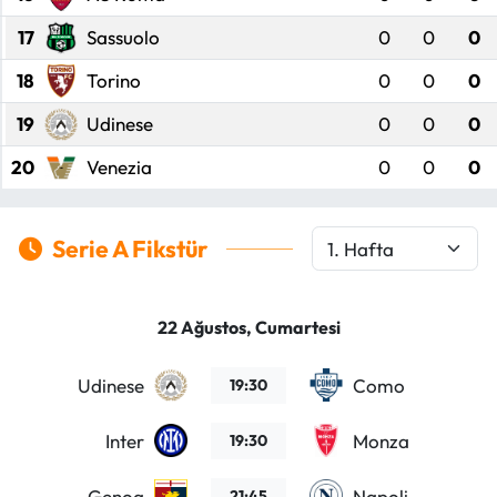
17
Sassuolo
0
0
0
18
Torino
0
0
0
19
Udinese
0
0
0
20
Venezia
0
0
0
Serie A Fikstür
22 Ağustos, Cumartesi
Udinese
Como
19:30
Inter
Monza
19:30
Genoa
Napoli
21:45