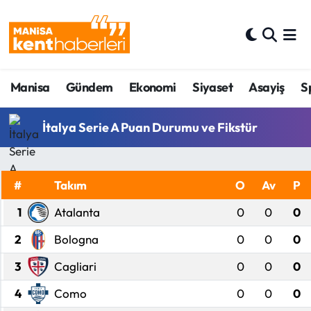
Ahmetli Hava Durumu
Manisa
Gündem
Ekonomi
Siyaset
Asayiş
S
Ahmetli Trafik Yoğunluk Haritası
Süper Lig Puan Durumu ve Fikstür
İtalya Serie A Puan Durumu ve Fikstür
Tüm Manşetler
#
Takım
O
Av
P
Son Dakika Haberleri
1
Atalanta
0
0
0
Haber Arşivi
2
Bologna
0
0
0
3
Cagliari
0
0
0
4
Como
0
0
0