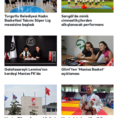
Turgutlu Belediyesi Kadın
Sarıgöl'de minik
Basketbol Takımı Süper Lig
cimnastikçilerden
mesaisine başladı
alkışlanacak performans
Galatasaraylı Lemina'nın
Glint'ten 'Manisa Basket'
kardeşi Manisa FK'da
açıklaması