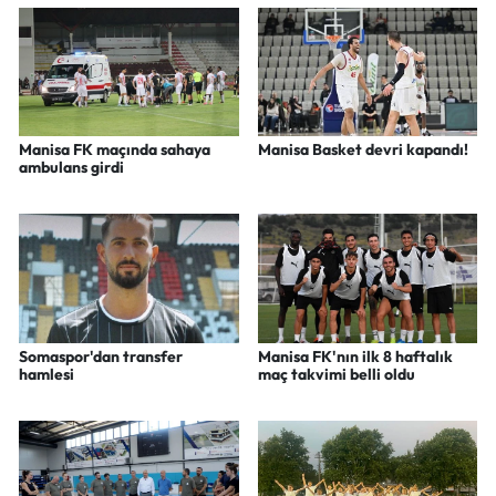
Manisa FK maçında sahaya
Manisa Basket devri kapandı!
ambulans girdi
Somaspor'dan transfer
Manisa FK'nın ilk 8 haftalık
hamlesi
maç takvimi belli oldu