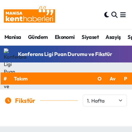
Ahmetli Hava Durumu
Manisa
Gündem
Ekonomi
Siyaset
Asayiş
S
Ahmetli Trafik Yoğunluk Haritası
Süper Lig Puan Durumu ve Fikstür
Konferans Ligi Puan Durumu ve Fikstür
Tüm Manşetler
#
Takım
O
Av
P
Son Dakika Haberleri
Haber Arşivi
Fikstür