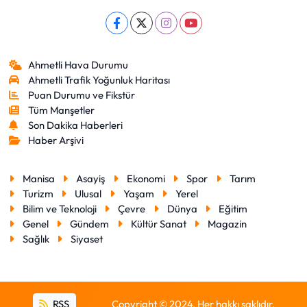
Ahmetli Hava Durumu
Ahmetli Trafik Yoğunluk Haritası
Puan Durumu ve Fikstür
Tüm Manşetler
Son Dakika Haberleri
Haber Arşivi
Manisa
Asayiş
Ekonomi
Spor
Tarım
Turizm
Ulusal
Yaşam
Yerel
Bilim ve Teknoloji
Çevre
Dünya
Eğitim
Genel
Gündem
Kültür Sanat
Magazin
Sağlık
Siyaset
RSS
Copyright © 2024. Her hakkı saklıdır.