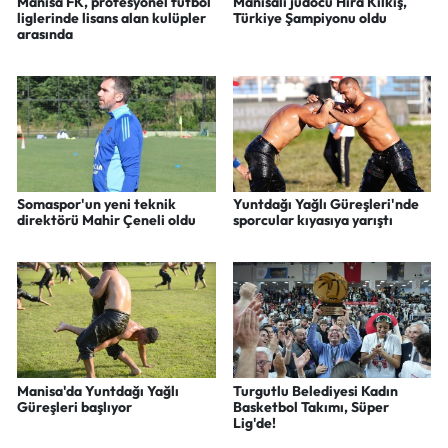
Manisa FK, profesyonel futbol
Manisalı judocu Hira Kılkış,
liglerinde lisans alan kulüpler
Türkiye Şampiyonu oldu
arasında
Somaspor'un yeni teknik
Yuntdağı Yağlı Güreşleri'nde
direktörü Mahir Çeneli oldu
sporcular kıyasıya yarıştı
Manisa'da Yuntdağı Yağlı
Turgutlu Belediyesi Kadın
Güreşleri başlıyor
Basketbol Takımı, Süper
Lig'de!