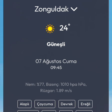
Zonguldak
°
24
Güneşli
07 Ağustos Cuma
09:45
Nem: %77, Basınç: 1010 hpa hPa,
Rüzgar: 1.89 m/s
Alaplı
Çaycuma
Devrek
Ereğli