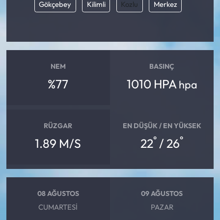
Gökçebey
Kilimli
Kozlu
Merkez
NEM
BASINÇ
%77
1010 HPA
hpa
RÜZGAR
EN DÜŞÜK / EN YÜKSEK
°
°
1.89 M/S
22
/ 26
08 AĞUSTOS
09 AĞUSTOS
CUMARTESI
PAZAR