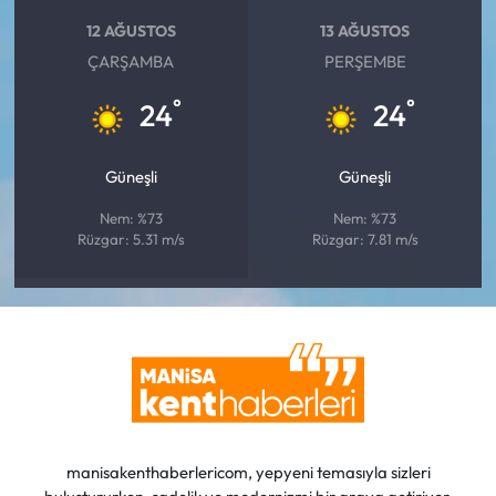
12 AĞUSTOS
13 AĞUSTOS
ÇARŞAMBA
PERŞEMBE
°
°
24
24
Güneşli
Güneşli
Nem: %73
Nem: %73
Rüzgar: 5.31 m/s
Rüzgar: 7.81 m/s
manisakenthaberlericom, yepyeni temasıyla sizleri