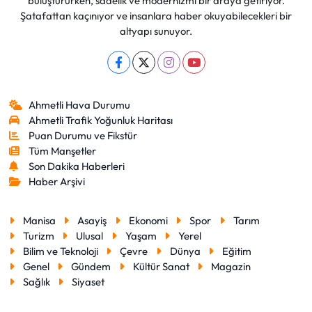
buluştururken, sadelik ve modernizmi bir araya getiriyor.
Şatafattan kaçınıyor ve insanlara haber okuyabilecekleri bir
altyapı sunuyor.
Ahmetli Hava Durumu
Ahmetli Trafik Yoğunluk Haritası
Puan Durumu ve Fikstür
Tüm Manşetler
Son Dakika Haberleri
Haber Arşivi
Manisa
Asayiş
Ekonomi
Spor
Tarım
Turizm
Ulusal
Yaşam
Yerel
Bilim ve Teknoloji
Çevre
Dünya
Eğitim
Genel
Gündem
Kültür Sanat
Magazin
Sağlık
Siyaset