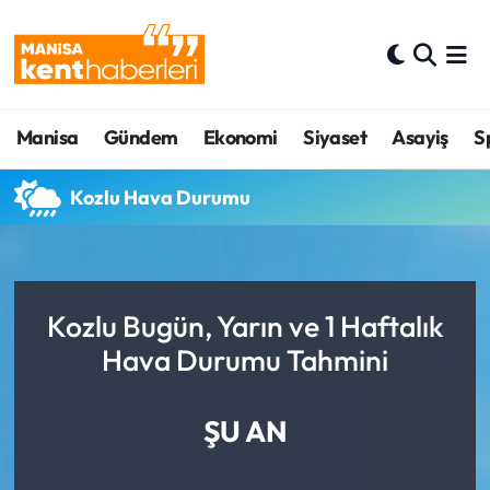
Ahmetli Hava Durumu
Manisa
Gündem
Ekonomi
Siyaset
Asayiş
S
Ahmetli Trafik Yoğunluk Haritası
Süper Lig Puan Durumu ve Fikstür
Kozlu Hava Durumu
Tüm Manşetler
Son Dakika Haberleri
Kozlu Bugün, Yarın ve 1 Haftalık
Hava Durumu Tahmini
Haber Arşivi
ŞU AN