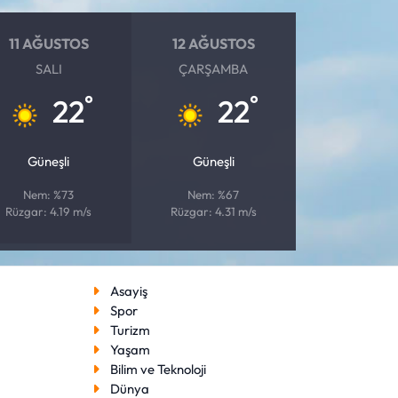
11 AĞUSTOS
12 AĞUSTOS
SALI
ÇARŞAMBA
°
°
22
22
Güneşli
Güneşli
Nem: %73
Nem: %67
Rüzgar: 4.19 m/s
Rüzgar: 4.31 m/s
Asayiş
Spor
Turizm
Yaşam
Bilim ve Teknoloji
Dünya