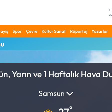
B
6
D
4
E
ayiş
Spor
Çevre
Kültür Sanat
Röportaj
Yazarlar
5
S
mu
6
G
6
B
1
n, Yarın ve 1 Haftalık Hava 
Samsun
°
27