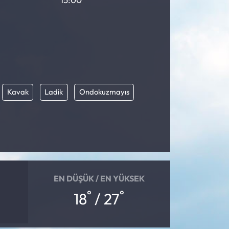
Kavak
Ladik
Ondokuzmayıs
EN DÜŞÜK / EN YÜKSEK
°
°
18
/ 27