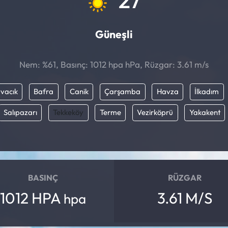
Güneşli
Nem: %61, Basınç: 1012 hpa hPa, Rüzgar: 3.61 m/s
vacık
Bafra
Canik
Çarşamba
Havza
İlkadım
Salıpazarı
Tekkeköy
Terme
Vezirköprü
Yakakent
BASINÇ
RÜZGAR
1012 HPA
3.61 M/S
hpa