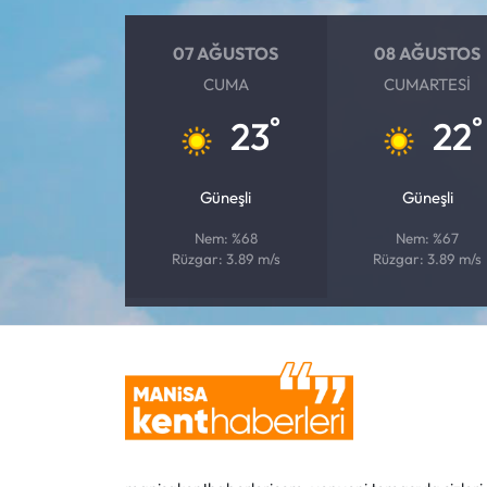
07 AĞUSTOS
08 AĞUSTOS
CUMA
CUMARTESI
°
°
23
22
Güneşli
Güneşli
Nem: %68
Nem: %67
Rüzgar: 3.89 m/s
Rüzgar: 3.89 m/s