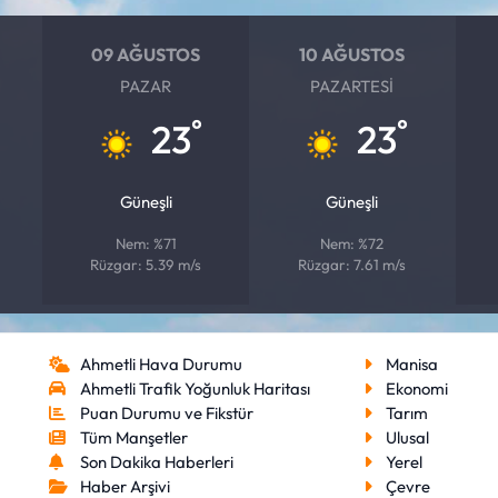
09 AĞUSTOS
10 AĞUSTOS
PAZAR
PAZARTESI
°
°
23
23
Güneşli
Güneşli
Nem: %71
Nem: %72
Rüzgar: 5.39 m/s
Rüzgar: 7.61 m/s
Ahmetli Hava Durumu
Manisa
Ahmetli Trafik Yoğunluk Haritası
Ekonomi
Puan Durumu ve Fikstür
Tarım
Tüm Manşetler
Ulusal
Son Dakika Haberleri
Yerel
Haber Arşivi
Çevre