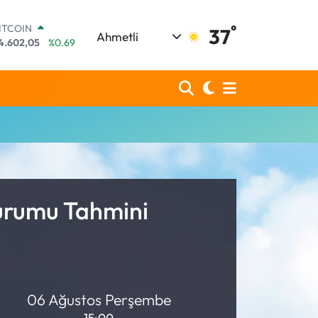
°
ITCOIN
37
Ahmetli
4.602,05
%0.69
OLAR
7,5986
%0.06
URO
5,0700
%0.1
TERLİN
4,2438
%0.21
RAM ALTIN
513.94
%0.32
İST100
3.768
%48
Durumu Tahmini
06 Ağustos Perşembe
15:00