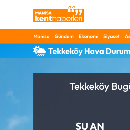
Ahmetli Hava Durumu
Manisa
Gündem
Ekonomi
Siyaset
As
Ahmetli Trafik Yoğunluk Haritası
Tekkeköy Hava Duru
Süper Lig Puan Durumu ve Fikstür
Tüm Manşetler
Son Dakika Haberleri
Tekkeköy Bugü
Haber Arşivi
ŞU AN