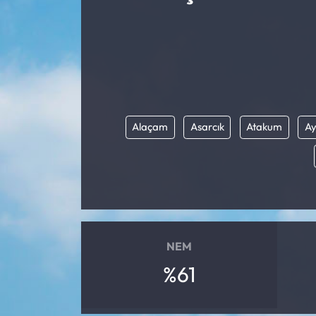
Alaçam
Asarcık
Atakum
Ay
NEM
%61