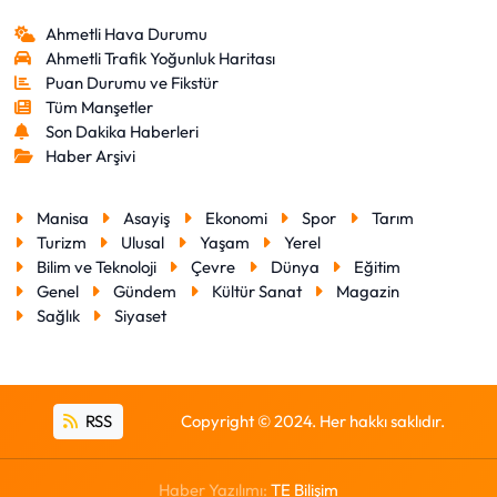
Ahmetli Hava Durumu
Ahmetli Trafik Yoğunluk Haritası
Puan Durumu ve Fikstür
Tüm Manşetler
Son Dakika Haberleri
Haber Arşivi
Manisa
Asayiş
Ekonomi
Spor
Tarım
Turizm
Ulusal
Yaşam
Yerel
Bilim ve Teknoloji
Çevre
Dünya
Eğitim
Genel
Gündem
Kültür Sanat
Magazin
Sağlık
Siyaset
RSS
Copyright © 2024. Her hakkı saklıdır.
Haber Yazılımı:
TE Bilişim