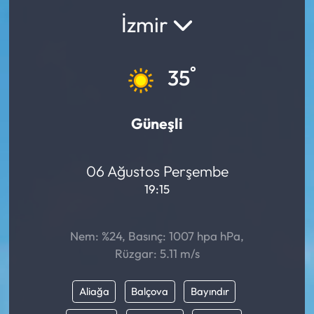
İzmir
°
35
Güneşli
06 Ağustos Perşembe
19:15
Nem: %24, Basınç: 1007 hpa hPa,
Rüzgar: 5.11 m/s
Aliağa
Balçova
Bayındır