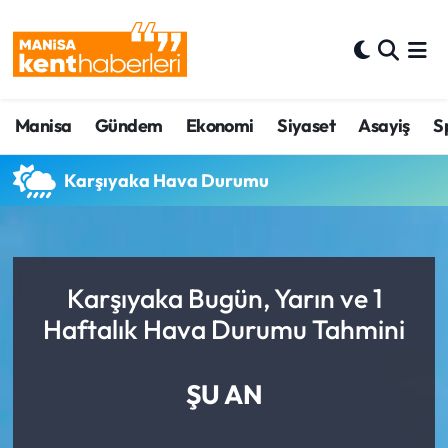
Ahmetli Hava Durumu
Manisa
Gündem
Ekonomi
Siyaset
Asayiş
S
Ahmetli Trafik Yoğunluk Haritası
Süper Lig Puan Durumu ve Fikstür
Karşıyaka Hava Durumu
Tüm Manşetler
Son Dakika Haberleri
Karşıyaka Bugün, Yarın ve 1
Haftalık Hava Durumu Tahmini
Haber Arşivi
ŞU AN