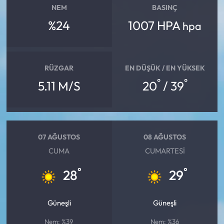
NEM
BASINÇ
%24
1007 HPA
hpa
RÜZGAR
EN DÜŞÜK / EN YÜKSEK
°
°
5.11 M/S
20
/ 39
07 AĞUSTOS
08 AĞUSTOS
CUMA
CUMARTESI
°
°
28
29
Güneşli
Güneşli
Nem: %39
Nem: %36