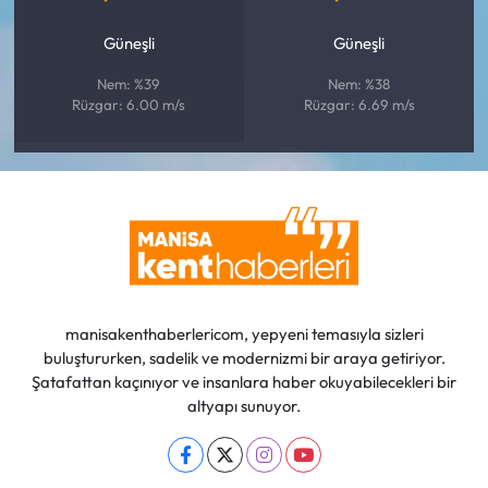
Güneşli
Güneşli
Nem: %39
Nem: %38
Rüzgar: 6.00 m/s
Rüzgar: 6.69 m/s
manisakenthaberlericom, yepyeni temasıyla sizleri
buluştururken, sadelik ve modernizmi bir araya getiriyor.
Şatafattan kaçınıyor ve insanlara haber okuyabilecekleri bir
altyapı sunuyor.