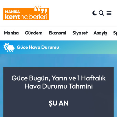
Ahmetli Hava Durumu
Manisa
Gündem
Ekonomi
Siyaset
Asayiş
S
Ahmetli Trafik Yoğunluk Haritası
Süper Lig Puan Durumu ve Fikstür
Güce Hava Durumu
Tüm Manşetler
Son Dakika Haberleri
Güce Bugün, Yarın ve 1 Haftalık
Hava Durumu Tahmini
Haber Arşivi
ŞU AN