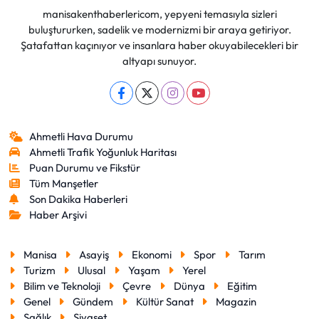
manisakenthaberlericom, yepyeni temasıyla sizleri
buluştururken, sadelik ve modernizmi bir araya getiriyor.
Şatafattan kaçınıyor ve insanlara haber okuyabilecekleri bir
altyapı sunuyor.
Ahmetli Hava Durumu
Ahmetli Trafik Yoğunluk Haritası
Puan Durumu ve Fikstür
Tüm Manşetler
Son Dakika Haberleri
Haber Arşivi
Manisa
Asayiş
Ekonomi
Spor
Tarım
Turizm
Ulusal
Yaşam
Yerel
Bilim ve Teknoloji
Çevre
Dünya
Eğitim
Genel
Gündem
Kültür Sanat
Magazin
Sağlık
Siyaset