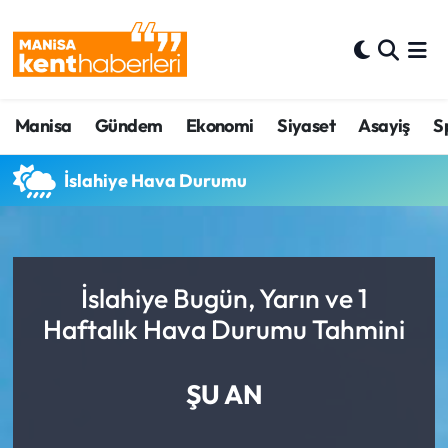
Ahmetli Hava Durumu
Manisa
Gündem
Ekonomi
Siyaset
Asayiş
S
Ahmetli Trafik Yoğunluk Haritası
Süper Lig Puan Durumu ve Fikstür
İslahiye Hava Durumu
Tüm Manşetler
Son Dakika Haberleri
İslahiye Bugün, Yarın ve 1
Haftalık Hava Durumu Tahmini
Haber Arşivi
ŞU AN