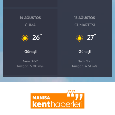
14 AĞUSTOS
15 AĞUSTOS
CUMA
CUMARTESI
°
°
26
27
Güneşli
Güneşli
Nem: %62
Nem: %71
Rüzgar: 5.00 m/s
Rüzgar: 4.61 m/s