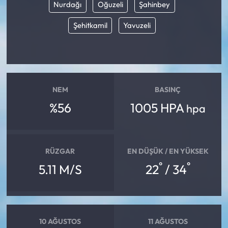
Nurdağı
Oğuzeli
Şahinbey
Şehitkamil
Yavuzeli
NEM
BASINÇ
%56
1005 HPA
hpa
RÜZGAR
EN DÜŞÜK / EN YÜKSEK
°
°
5.11 M/S
22
/ 34
10 AĞUSTOS
11 AĞUSTOS