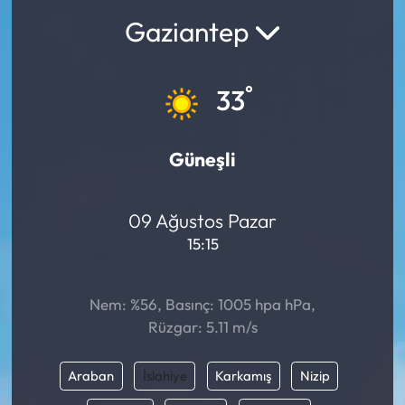
Gaziantep
°
33
Güneşli
09 Ağustos Pazar
15:15
Nem: %56, Basınç: 1005 hpa hPa,
Rüzgar: 5.11 m/s
Araban
İslahiye
Karkamış
Nizip