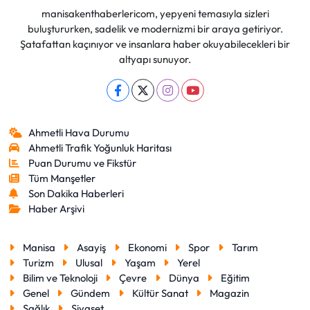
manisakenthaberlericom, yepyeni temasıyla sizleri
buluştururken, sadelik ve modernizmi bir araya getiriyor.
Şatafattan kaçınıyor ve insanlara haber okuyabilecekleri bir
altyapı sunuyor.
Ahmetli Hava Durumu
Ahmetli Trafik Yoğunluk Haritası
Puan Durumu ve Fikstür
Tüm Manşetler
Son Dakika Haberleri
Haber Arşivi
Manisa
Asayiş
Ekonomi
Spor
Tarım
Turizm
Ulusal
Yaşam
Yerel
Bilim ve Teknoloji
Çevre
Dünya
Eğitim
Genel
Gündem
Kültür Sanat
Magazin
Sağlık
Siyaset