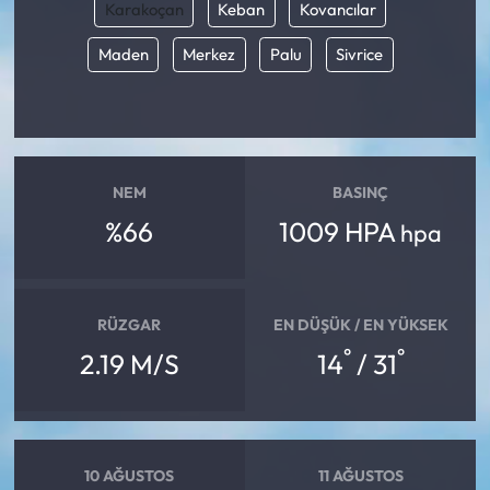
Karakoçan
Keban
Kovancılar
Maden
Merkez
Palu
Sivrice
NEM
BASINÇ
%66
1009 HPA
hpa
RÜZGAR
EN DÜŞÜK / EN YÜKSEK
°
°
2.19 M/S
14
/ 31
10 AĞUSTOS
11 AĞUSTOS