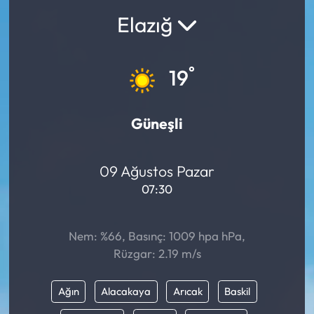
Elazığ
°
19
Güneşli
09 Ağustos Pazar
07:30
Nem: %66, Basınç: 1009 hpa hPa,
Rüzgar: 2.19 m/s
Ağın
Alacakaya
Arıcak
Baskil