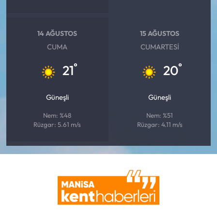
14 AĞUSTOS
15 AĞUSTOS
CUMA
CUMARTESI
°
°
21
20
Güneşli
Güneşli
Nem: %48
Nem: %51
Rüzgar: 5.61 m/s
Rüzgar: 4.11 m/s