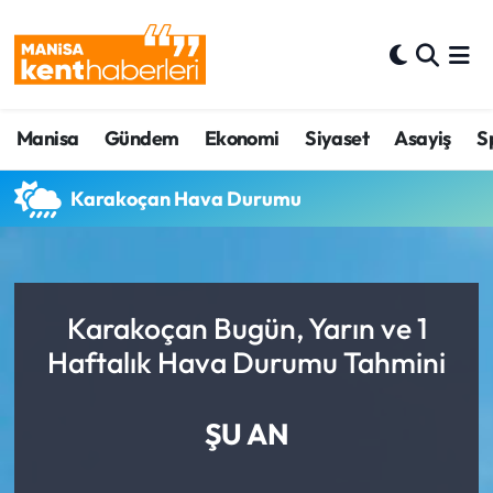
Ahmetli Hava Durumu
Manisa
Gündem
Ekonomi
Siyaset
Asayiş
S
Ahmetli Trafik Yoğunluk Haritası
Süper Lig Puan Durumu ve Fikstür
Karakoçan Hava Durumu
Tüm Manşetler
Son Dakika Haberleri
Karakoçan Bugün, Yarın ve 1
Haftalık Hava Durumu Tahmini
Haber Arşivi
ŞU AN