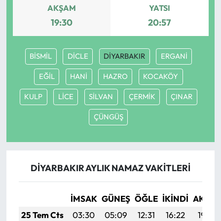
AKŞAM
YATSI
19:30
20:57
BİSMİL
DİCLE
DİYARBAKIR
ERGANİ
EĞİL
HANİ
HAZRO
KOCAKÖY
KULP
LİCE
SİLVAN
ÇERMİK
ÇINAR
ÇÜNGÜŞ
DİYARBAKIR AYLIK NAMAZ VAKITLERI
İMSAK
GÜNEŞ
ÖĞLE
İKINDI
AKŞA
25 Tem Cts
03:30
05:09
12:31
16:22
19:42