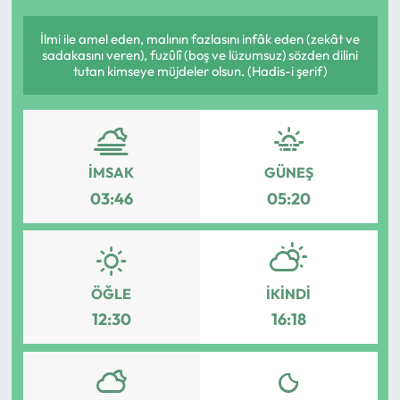
İlmi ile amel eden, malının fazlasını infâk eden (zekât ve
sadakasını veren), fuzûlî (boş ve lüzumsuz) sözden dilini
tutan kimseye müjdeler olsun. (Hadis-i şerif)
İMSAK
GÜNEŞ
03:46
05:20
ÖĞLE
İKINDI
12:30
16:18