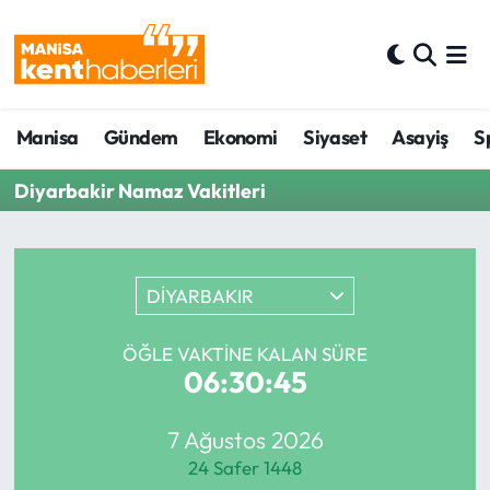
Ahmetli Hava Durumu
Manisa
Gündem
Ekonomi
Siyaset
Asayiş
S
Ahmetli Trafik Yoğunluk Haritası
Diyarbakir Namaz Vakitleri
Süper Lig Puan Durumu ve Fikstür
Tüm Manşetler
DİYARBAKIR
Son Dakika Haberleri
ÖĞLE VAKTINE KALAN SÜRE
Haber Arşivi
06:30:45
7 Ağustos 2026
24 Safer 1448