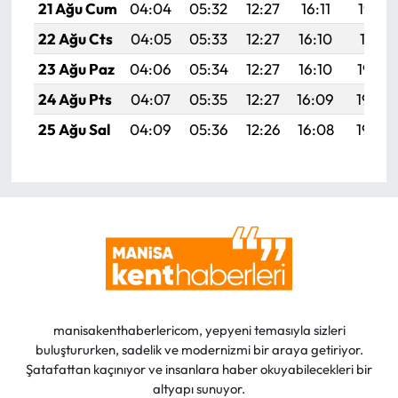
21 Ağu Cum
04:04
05:32
12:27
16:11
19:13
22 Ağu Cts
04:05
05:33
12:27
16:10
19:11
23 Ağu Paz
04:06
05:34
12:27
16:10
19:10
24 Ağu Pts
04:07
05:35
12:27
16:09
19:08
25 Ağu Sal
04:09
05:36
12:26
16:08
19:07
manisakenthaberlericom, yepyeni temasıyla sizleri
buluştururken, sadelik ve modernizmi bir araya getiriyor.
Şatafattan kaçınıyor ve insanlara haber okuyabilecekleri bir
altyapı sunuyor.