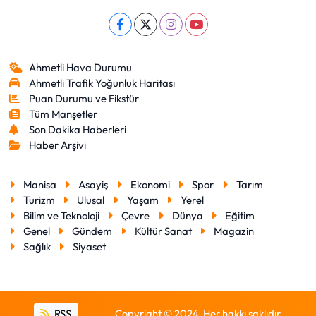
Ahmetli Hava Durumu
Ahmetli Trafik Yoğunluk Haritası
Puan Durumu ve Fikstür
Tüm Manşetler
Son Dakika Haberleri
Haber Arşivi
Manisa
Asayiş
Ekonomi
Spor
Tarım
Turizm
Ulusal
Yaşam
Yerel
Bilim ve Teknoloji
Çevre
Dünya
Eğitim
Genel
Gündem
Kültür Sanat
Magazin
Sağlık
Siyaset
RSS
Copyright © 2024. Her hakkı saklıdır.