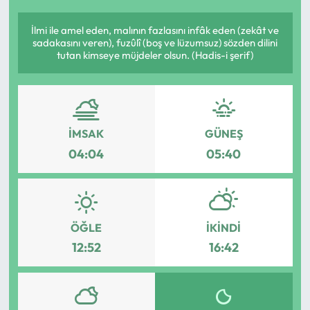
İlmi ile amel eden, malının fazlasını infâk eden (zekât ve
sadakasını veren), fuzûlî (boş ve lüzumsuz) sözden dilini
tutan kimseye müjdeler olsun. (Hadis-i şerif)
İMSAK
GÜNEŞ
04:04
05:40
ÖĞLE
İKINDI
12:52
16:42