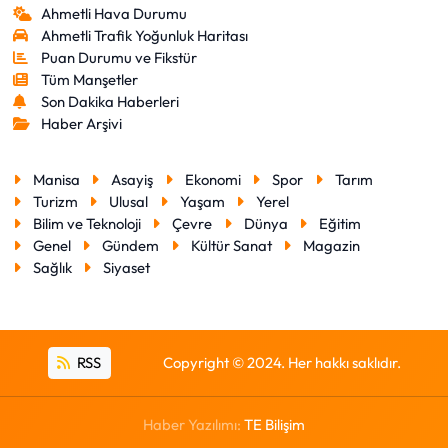
Ahmetli Hava Durumu
Ahmetli Trafik Yoğunluk Haritası
Puan Durumu ve Fikstür
Tüm Manşetler
Son Dakika Haberleri
Haber Arşivi
Manisa
Asayiş
Ekonomi
Spor
Tarım
Turizm
Ulusal
Yaşam
Yerel
Bilim ve Teknoloji
Çevre
Dünya
Eğitim
Genel
Gündem
Kültür Sanat
Magazin
Sağlık
Siyaset
RSS
Copyright © 2024. Her hakkı saklıdır.
Haber Yazılımı:
TE Bilişim