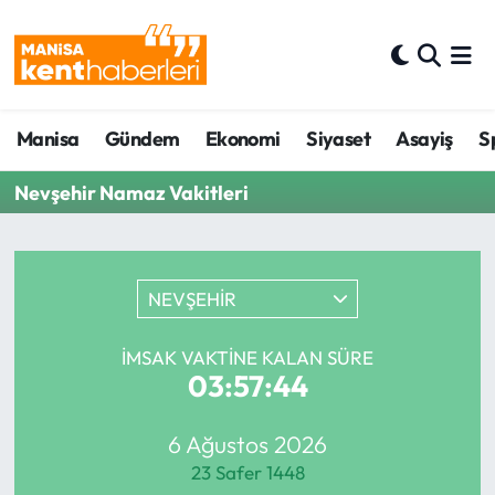
Ahmetli Hava Durumu
Manisa
Gündem
Ekonomi
Siyaset
Asayiş
S
Ahmetli Trafik Yoğunluk Haritası
Nevşehir Namaz Vakitleri
Süper Lig Puan Durumu ve Fikstür
Tüm Manşetler
NEVŞEHİR
Son Dakika Haberleri
İMSAK VAKTINE KALAN SÜRE
Haber Arşivi
03:57:44
6 Ağustos 2026
23 Safer 1448