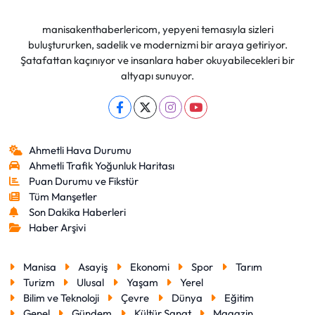
manisakenthaberlericom, yepyeni temasıyla sizleri
buluştururken, sadelik ve modernizmi bir araya getiriyor.
Şatafattan kaçınıyor ve insanlara haber okuyabilecekleri bir
altyapı sunuyor.
Ahmetli Hava Durumu
Ahmetli Trafik Yoğunluk Haritası
Puan Durumu ve Fikstür
Tüm Manşetler
Son Dakika Haberleri
Haber Arşivi
Manisa
Asayiş
Ekonomi
Spor
Tarım
Turizm
Ulusal
Yaşam
Yerel
Bilim ve Teknoloji
Çevre
Dünya
Eğitim
Genel
Gündem
Kültür Sanat
Magazin