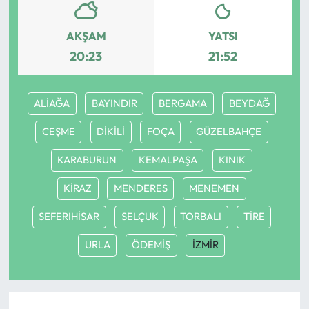
AKŞAM
YATSI
20:23
21:52
ALİAĞA
BAYINDIR
BERGAMA
BEYDAĞ
CEŞME
DİKİLİ
FOÇA
GÜZELBAHÇE
KARABURUN
KEMALPAŞA
KINIK
KİRAZ
MENDERES
MENEMEN
SEFERIHİSAR
SELÇUK
TORBALI
TİRE
URLA
ÖDEMİŞ
İZMİR