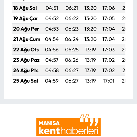
18 Ağu Sal
04:51
06:21
13:20
17:06
20:10
19 Ağu Çar
04:52
06:22
13:20
17:05
20:08
20 Ağu Per
04:53
06:23
13:20
17:04
20:07
21 Ağu Cum
04:54
06:24
13:20
17:04
20:06
22 Ağu Cts
04:56
06:25
13:19
17:03
20:04
23 Ağu Paz
04:57
06:26
13:19
17:02
20:03
24 Ağu Pts
04:58
06:27
13:19
17:02
20:01
25 Ağu Sal
04:59
06:27
13:19
17:01
20:00