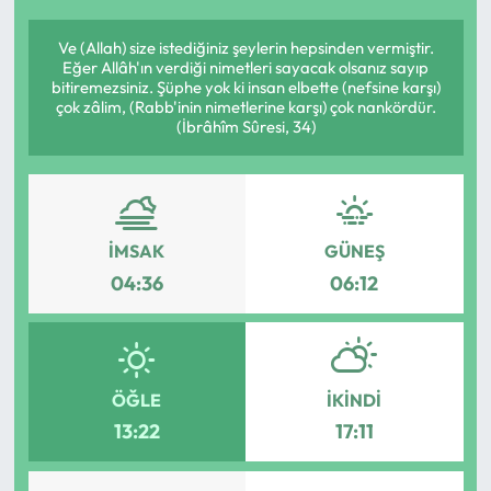
Ve (Allah) size istediğiniz şeylerin hepsinden vermiştir.
Eğer Allâh'ın verdiği nimetleri sayacak olsanız sayıp
bitiremezsiniz. Şüphe yok ki insan elbette (nefsine karşı)
çok zâlim, (Rabb'inin nimetlerine karşı) çok nankördür.
(İbrâhîm Sûresi, 34)
İMSAK
GÜNEŞ
04:36
06:12
ÖĞLE
İKINDI
13:22
17:11