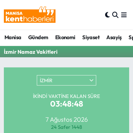
Ahmetli Hava Durumu
Manisa
Gündem
Ekonomi
Siyaset
Asayiş
S
Ahmetli Trafik Yoğunluk Haritası
İzmir Namaz Vakitleri
Süper Lig Puan Durumu ve Fikstür
Tüm Manşetler
İZMİR
Son Dakika Haberleri
İKINDI VAKTINE KALAN SÜRE
Haber Arşivi
03:48:48
7 Ağustos 2026
24 Safer 1448