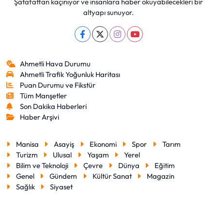
Şatafattan kaçınıyor ve insanlara haber okuyabilecekleri bir
altyapı sunuyor.
Ahmetli Hava Durumu
Ahmetli Trafik Yoğunluk Haritası
Puan Durumu ve Fikstür
Tüm Manşetler
Son Dakika Haberleri
Haber Arşivi
Manisa
Asayiş
Ekonomi
Spor
Tarım
Turizm
Ulusal
Yaşam
Yerel
Bilim ve Teknoloji
Çevre
Dünya
Eğitim
Genel
Gündem
Kültür Sanat
Magazin
Sağlık
Siyaset