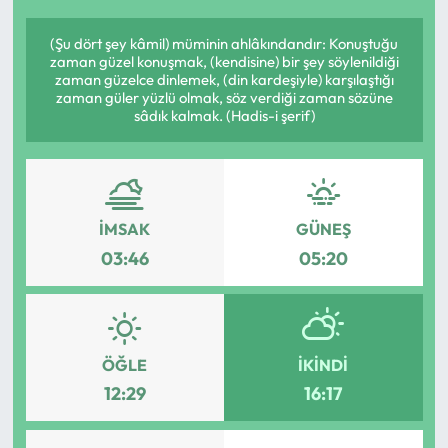
(Şu dört şey kâmil) müminin ahlâkındandır: Konuştuğu
zaman güzel konuşmak, (kendisine) bir şey söylenildiği
zaman güzelce dinlemek, (din kardeşiyle) karşılaştığı
zaman güler yüzlü olmak, söz verdiği zaman sözüne
sâdık kalmak. (Hadis-i şerif)
İMSAK
GÜNEŞ
03:46
05:20
ÖĞLE
İKINDI
12:29
16:17