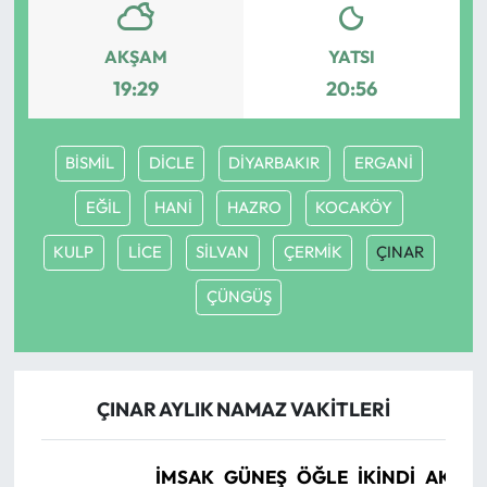
AKŞAM
YATSI
19:29
20:56
BİSMİL
DİCLE
DİYARBAKIR
ERGANİ
EĞİL
HANİ
HAZRO
KOCAKÖY
KULP
LİCE
SİLVAN
ÇERMİK
ÇINAR
ÇÜNGÜŞ
ÇINAR AYLIK NAMAZ VAKITLERI
İMSAK
GÜNEŞ
ÖĞLE
İKINDI
AKŞA