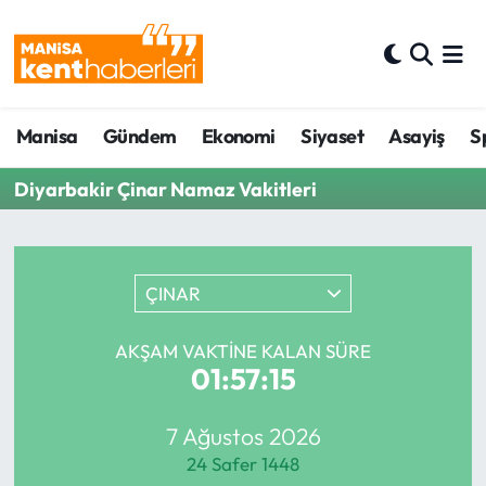
Ahmetli Hava Durumu
Manisa
Gündem
Ekonomi
Siyaset
Asayiş
S
Ahmetli Trafik Yoğunluk Haritası
Diyarbakir Çinar Namaz Vakitleri
Süper Lig Puan Durumu ve Fikstür
Tüm Manşetler
ÇINAR
Son Dakika Haberleri
AKŞAM VAKTINE KALAN SÜRE
Haber Arşivi
01:57:15
7 Ağustos 2026
24 Safer 1448