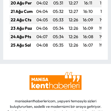
20 Ağu Per
04:02
05:31
12:27
16:11
19:13
21 Ağu Cum
04:04
05:32
12:27
16:10
19:11
22 Ağu Cts
04:05
05:33
12:26
16:09
19:10
23 Ağu Paz
04:06
05:34
12:26
16:09
19:09
24 Ağu Pts
04:07
05:34
12:26
16:08
19:07
25 Ağu Sal
04:08
05:35
12:26
16:07
19:06
manisakenthaberlericom, yepyeni temasıyla sizleri
buluştururken, sadelik ve modernizmi bir araya getiriyor.