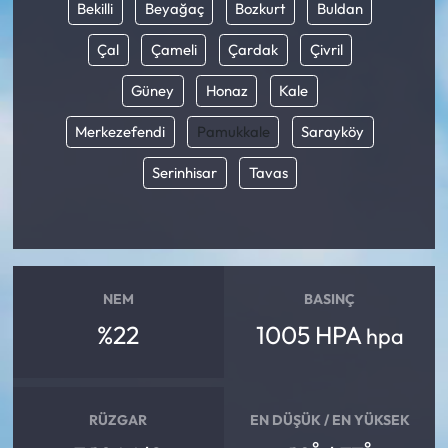
Bekilli
Beyağaç
Bozkurt
Buldan
Çal
Çameli
Çardak
Çivril
Güney
Honaz
Kale
Merkezefendi
Pamukkale
Sarayköy
Serinhisar
Tavas
NEM
BASINÇ
%22
1005 HPA
hpa
RÜZGAR
EN DÜŞÜK / EN YÜKSEK