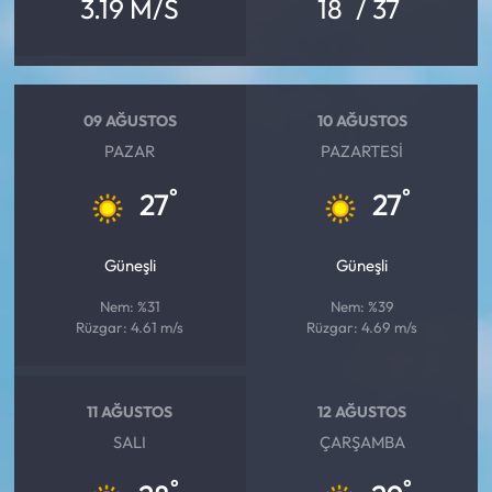
°
°
3.19 M/S
18
/ 37
09 AĞUSTOS
10 AĞUSTOS
PAZAR
PAZARTESI
°
°
27
27
Güneşli
Güneşli
Nem: %31
Nem: %39
Rüzgar: 4.61 m/s
Rüzgar: 4.69 m/s
11 AĞUSTOS
12 AĞUSTOS
SALI
ÇARŞAMBA
°
°