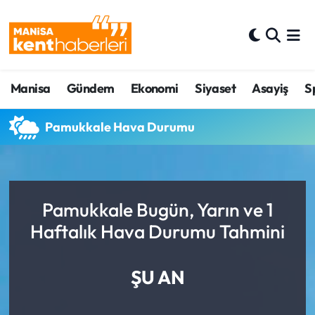
Ahmetli Hava Durumu
Manisa
Gündem
Ekonomi
Siyaset
Asayiş
S
Ahmetli Trafik Yoğunluk Haritası
Süper Lig Puan Durumu ve Fikstür
Pamukkale Hava Durumu
Tüm Manşetler
Son Dakika Haberleri
Pamukkale Bugün, Yarın ve 1
Haftalık Hava Durumu Tahmini
Haber Arşivi
ŞU AN