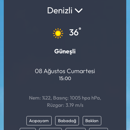
Denizli
°
36
Güneşli
08 Ağustos Cumartesi
15:00
Nem: %22, Basınç: 1005 hpa hPa,
Rüzgar: 3.19 m/s
Acıpayam
Babadağ
Baklan