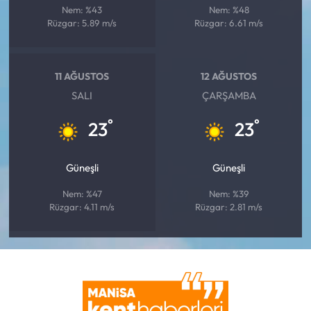
Nem: %43
Nem: %48
Rüzgar: 5.89 m/s
Rüzgar: 6.61 m/s
11 AĞUSTOS
12 AĞUSTOS
SALI
ÇARŞAMBA
°
°
23
23
Güneşli
Güneşli
Nem: %47
Nem: %39
Rüzgar: 4.11 m/s
Rüzgar: 2.81 m/s