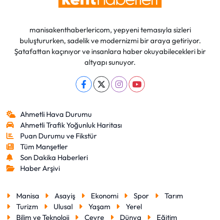
manisakenthaberlericom, yepyeni temasıyla sizleri
buluştururken, sadelik ve modernizmi bir araya getiriyor.
Şatafattan kaçınıyor ve insanlara haber okuyabilecekleri bir
altyapı sunuyor.
Ahmetli Hava Durumu
Ahmetli Trafik Yoğunluk Haritası
Puan Durumu ve Fikstür
Tüm Manşetler
Son Dakika Haberleri
Haber Arşivi
Manisa
Asayiş
Ekonomi
Spor
Tarım
Turizm
Ulusal
Yaşam
Yerel
Bilim ve Teknoloji
Çevre
Dünya
Eğitim