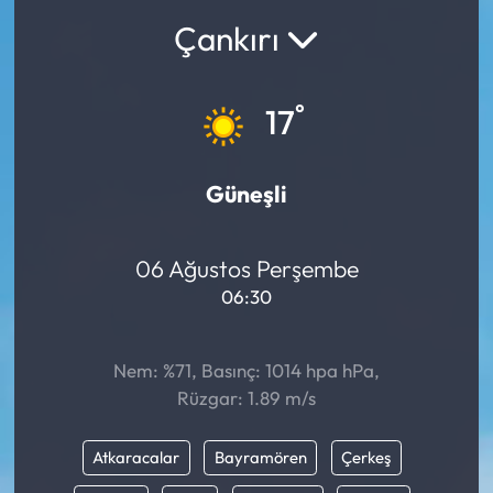
Çankırı
°
17
Güneşli
06 Ağustos Perşembe
06:30
Nem: %71, Basınç: 1014 hpa hPa,
Rüzgar: 1.89 m/s
Atkaracalar
Bayramören
Çerkeş