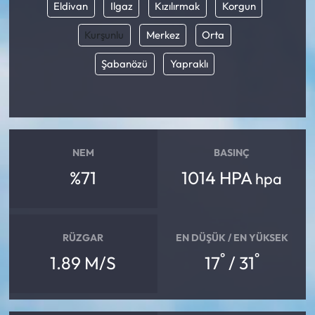
Eldivan
Ilgaz
Kızılırmak
Korgun
Kurşunlu
Merkez
Orta
Şabanözü
Yapraklı
NEM
BASINÇ
%71
1014 HPA
hpa
RÜZGAR
EN DÜŞÜK / EN YÜKSEK
°
°
1.89 M/S
17
/ 31