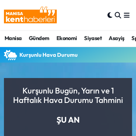
Ahmetli Hava Durumu
Manisa
Gündem
Ekonomi
Siyaset
Asayiş
S
Ahmetli Trafik Yoğunluk Haritası
Süper Lig Puan Durumu ve Fikstür
Kurşunlu Hava Durumu
Tüm Manşetler
Son Dakika Haberleri
Kurşunlu Bugün, Yarın ve 1
Haftalık Hava Durumu Tahmini
Haber Arşivi
ŞU AN