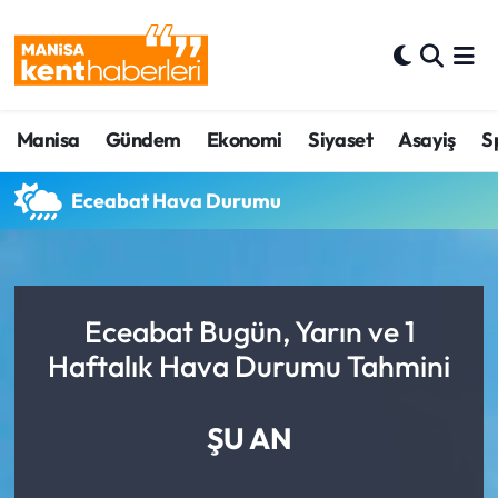
Ahmetli Hava Durumu
Manisa
Gündem
Ekonomi
Siyaset
Asayiş
S
Ahmetli Trafik Yoğunluk Haritası
Süper Lig Puan Durumu ve Fikstür
Eceabat Hava Durumu
Tüm Manşetler
Son Dakika Haberleri
Eceabat Bugün, Yarın ve 1
Haftalık Hava Durumu Tahmini
Haber Arşivi
ŞU AN