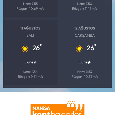
Nem: %55
Nem: %50
Rüzgar: 10.69 m/s
Rüzgar: 11.11 m/s
11 AĞUSTOS
12 AĞUSTOS
SALI
ÇARŞAMBA
°
°
26
26
Güneşli
Güneşli
Nem: %54
Nem: %53
Rüzgar: 9.81 m/s
Rüzgar: 10.31 m/s