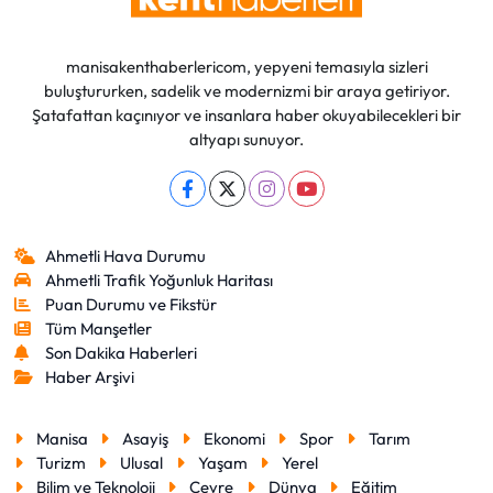
manisakenthaberlericom, yepyeni temasıyla sizleri
buluştururken, sadelik ve modernizmi bir araya getiriyor.
Şatafattan kaçınıyor ve insanlara haber okuyabilecekleri bir
altyapı sunuyor.
Ahmetli Hava Durumu
Ahmetli Trafik Yoğunluk Haritası
Puan Durumu ve Fikstür
Tüm Manşetler
Son Dakika Haberleri
Haber Arşivi
Manisa
Asayiş
Ekonomi
Spor
Tarım
Turizm
Ulusal
Yaşam
Yerel
Bilim ve Teknoloji
Çevre
Dünya
Eğitim