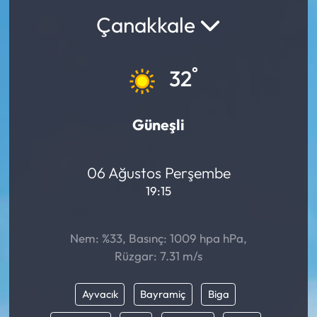
Çanakkale
°
32
Güneşli
06 Ağustos Perşembe
19:15
Nem: %33, Basınç: 1009 hpa hPa,
Rüzgar: 7.31 m/s
Ayvacık
Bayramiç
Biga