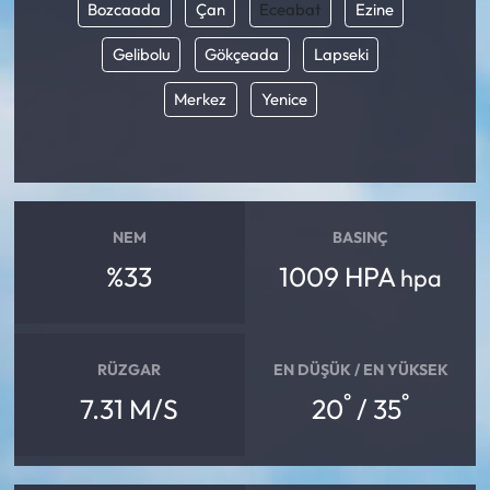
Bozcaada
Çan
Eceabat
Ezine
Gelibolu
Gökçeada
Lapseki
Merkez
Yenice
NEM
BASINÇ
%33
1009 HPA
hpa
RÜZGAR
EN DÜŞÜK / EN YÜKSEK
°
°
7.31 M/S
20
/ 35