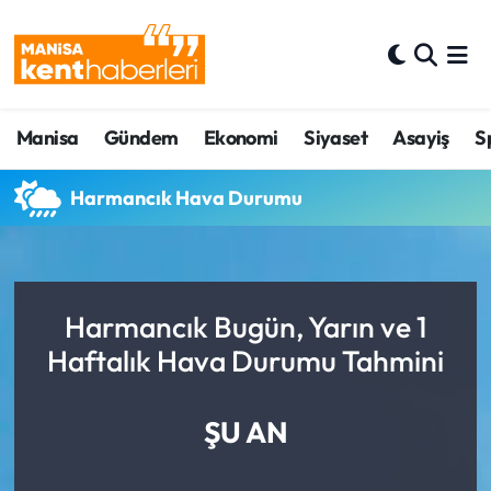
Ahmetli Hava Durumu
Manisa
Gündem
Ekonomi
Siyaset
Asayiş
S
Ahmetli Trafik Yoğunluk Haritası
Süper Lig Puan Durumu ve Fikstür
Harmancık Hava Durumu
Tüm Manşetler
Son Dakika Haberleri
Harmancık Bugün, Yarın ve 1
Haftalık Hava Durumu Tahmini
Haber Arşivi
ŞU AN