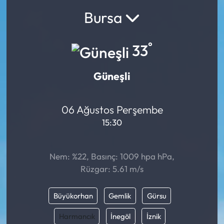
Bursa
°
33
Güneşli
06 Ağustos Perşembe
15:30
Nem: %22, Basınç: 1009 hpa hPa,
Rüzgar: 5.61 m/s
Büyükorhan
Gemlik
Gürsu
Harmancık
İnegöl
İznik