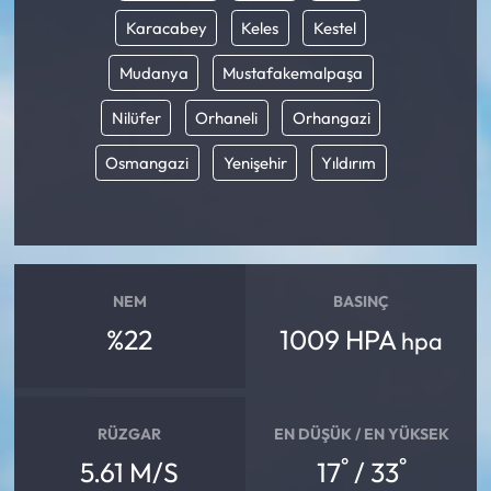
Karacabey
Keles
Kestel
Mudanya
Mustafakemalpaşa
Nilüfer
Orhaneli
Orhangazi
Osmangazi
Yenişehir
Yıldırım
NEM
BASINÇ
%22
1009 HPA
hpa
RÜZGAR
EN DÜŞÜK / EN YÜKSEK
°
°
5.61 M/S
17
/ 33