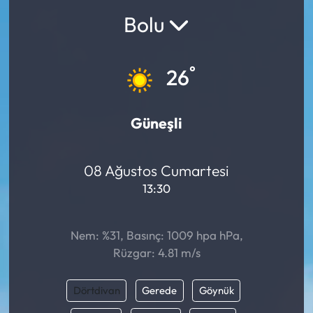
Bolu
°
26
Güneşli
08 Ağustos Cumartesi
13:30
Nem: %31, Basınç: 1009 hpa hPa,
Rüzgar: 4.81 m/s
Dörtdivan
Gerede
Göynük