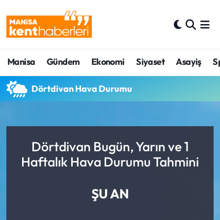
Ahmetli Hava Durumu
Manisa
Gündem
Ekonomi
Siyaset
Asayiş
S
Ahmetli Trafik Yoğunluk Haritası
Süper Lig Puan Durumu ve Fikstür
Dörtdivan Hava Durumu
Tüm Manşetler
Son Dakika Haberleri
Dörtdivan Bugün, Yarın ve 1
Haftalık Hava Durumu Tahmini
Haber Arşivi
ŞU AN