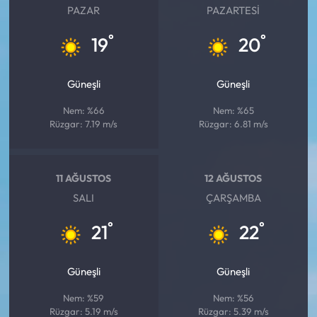
PAZAR
PAZARTESI
°
°
19
20
Güneşli
Güneşli
Nem: %66
Nem: %65
Rüzgar: 7.19 m/s
Rüzgar: 6.81 m/s
11 AĞUSTOS
12 AĞUSTOS
SALI
ÇARŞAMBA
°
°
21
22
Güneşli
Güneşli
Nem: %59
Nem: %56
Rüzgar: 5.19 m/s
Rüzgar: 5.39 m/s