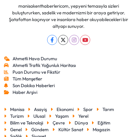
manisakenthaberlericom, yepyeni temasıyla sizleri
buluştururken, sadelik ve modernizmi bir araya getiriyor.
Şatafattan kaçınıyor ve insanlara haber okuyabilecekleri bir
altyapı sunuyor.
Ahmetli Hava Durumu
Ahmetli Trafik Yoğunluk Haritası
Puan Durumu ve Fikstür
Tüm Manşetler
Son Dakika Haberleri
Haber Arşivi
Manisa
Asayiş
Ekonomi
Spor
Tarım
Turizm
Ulusal
Yaşam
Yerel
Bilim ve Teknoloji
Çevre
Dünya
Eğitim
Genel
Gündem
Kültür Sanat
Magazin
Sağlık
Siyaset