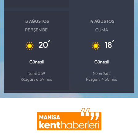
13 AĞUSTOS
14 AĞUSTOS
PERŞEMBE
CUMA
°
°
20
18
Güneşli
Güneşli
Nem: %59
Nem: %62
Rüzgar: 6.69 m/s
Rüzgar: 4.50 m/s