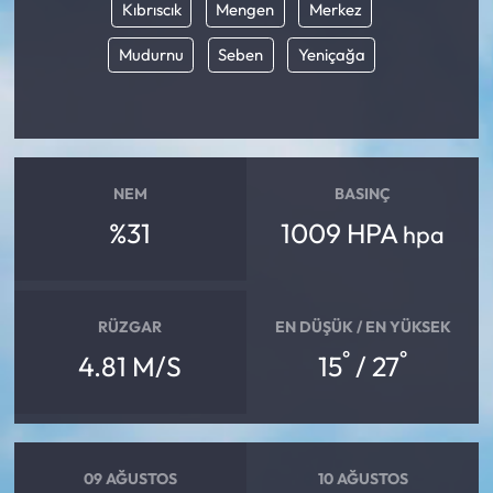
Kıbrıscık
Mengen
Merkez
Mudurnu
Seben
Yeniçağa
NEM
BASINÇ
%31
1009 HPA
hpa
RÜZGAR
EN DÜŞÜK / EN YÜKSEK
°
°
4.81 M/S
15
/ 27
09 AĞUSTOS
10 AĞUSTOS