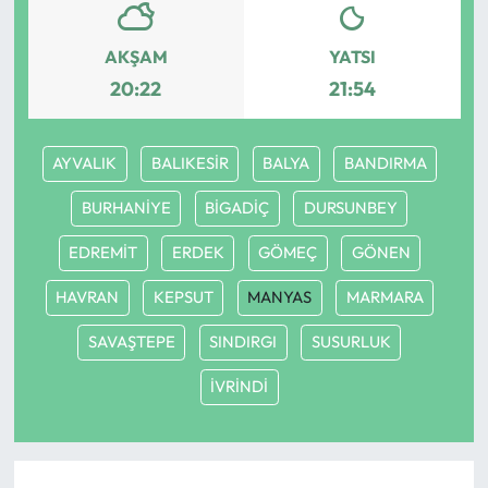
AKŞAM
YATSI
20:22
21:54
AYVALIK
BALIKESİR
BALYA
BANDIRMA
BURHANİYE
BİGADİÇ
DURSUNBEY
EDREMİT
ERDEK
GÖMEÇ
GÖNEN
HAVRAN
KEPSUT
MANYAS
MARMARA
SAVAŞTEPE
SINDIRGI
SUSURLUK
İVRİNDİ