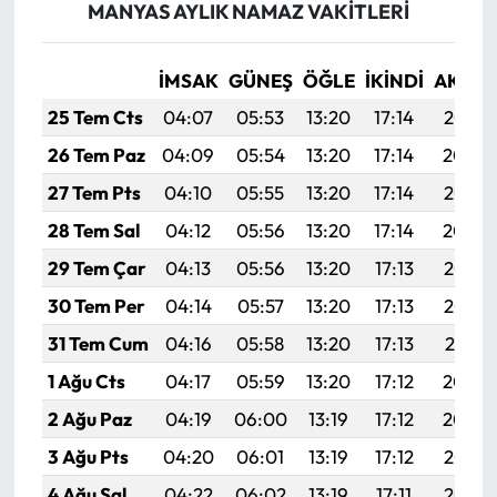
MANYAS AYLIK NAMAZ VAKITLERI
İMSAK
GÜNEŞ
ÖĞLE
İKINDI
AKŞA
25 Tem Cts
04:07
05:53
13:20
17:14
20:37
26 Tem Paz
04:09
05:54
13:20
17:14
20:36
27 Tem Pts
04:10
05:55
13:20
17:14
20:35
28 Tem Sal
04:12
05:56
13:20
17:14
20:34
29 Tem Çar
04:13
05:56
13:20
17:13
20:33
30 Tem Per
04:14
05:57
13:20
17:13
20:32
31 Tem Cum
04:16
05:58
13:20
17:13
20:31
1 Ağu Cts
04:17
05:59
13:20
17:12
20:30
2 Ağu Paz
04:19
06:00
13:19
17:12
20:29
3 Ağu Pts
04:20
06:01
13:19
17:12
20:28
4 Ağu Sal
04:22
06:02
13:19
17:11
20:27