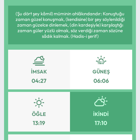
(Şu dört şey kâmil) müminin ahlâkındandır: Konuştuğu
zaman güzel konuşmak, (kendisine) bir şey söylenildiği
zaman güzelce dinlemek, (din kardeşiyle) karşılaştığı
zaman güler yüzlü olmak, söz verdiği zaman sözüne
sâdık kalmak. (Hadis-i şerif)
İMSAK
GÜNEŞ
04:27
06:06
ÖĞLE
İKINDI
13:19
17:10