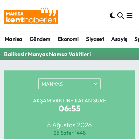
Ahmetli Hava Durumu
Manisa
Gündem
Ekonomi
Siyaset
Asayiş
S
Ahmetli Trafik Yoğunluk Haritası
Balikesir Manyas Namaz Vakitleri
Süper Lig Puan Durumu ve Fikstür
Tüm Manşetler
MANYAS
Son Dakika Haberleri
AKŞAM VAKTINE KALAN SÜRE
Haber Arşivi
06:55
8 Ağustos 2026
25 Safer 1448