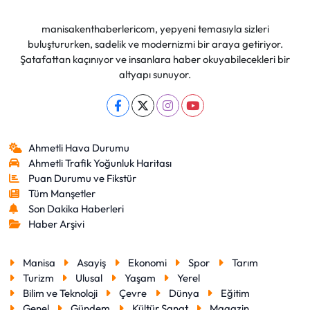
manisakenthaberlericom, yepyeni temasıyla sizleri
buluştururken, sadelik ve modernizmi bir araya getiriyor.
Şatafattan kaçınıyor ve insanlara haber okuyabilecekleri bir
altyapı sunuyor.
Ahmetli Hava Durumu
Ahmetli Trafik Yoğunluk Haritası
Puan Durumu ve Fikstür
Tüm Manşetler
Son Dakika Haberleri
Haber Arşivi
Manisa
Asayiş
Ekonomi
Spor
Tarım
Turizm
Ulusal
Yaşam
Yerel
Bilim ve Teknoloji
Çevre
Dünya
Eğitim
Genel
Gündem
Kültür Sanat
Magazin