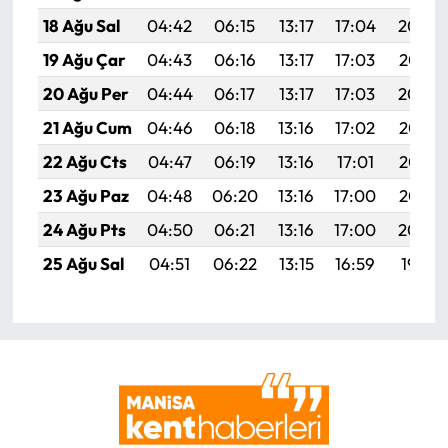
18 Ağu Sal
04:42
06:15
13:17
17:04
20:09
19 Ağu Çar
04:43
06:16
13:17
17:03
20:08
20 Ağu Per
04:44
06:17
13:17
17:03
20:06
21 Ağu Cum
04:46
06:18
13:16
17:02
20:05
22 Ağu Cts
04:47
06:19
13:16
17:01
20:03
23 Ağu Paz
04:48
06:20
13:16
17:00
20:02
24 Ağu Pts
04:50
06:21
13:16
17:00
20:00
25 Ağu Sal
04:51
06:22
13:15
16:59
19:59