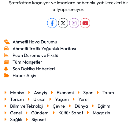
Şatafattan kaçınıyor ve insanlara haber okuyabilecekleri bir
altyapı sunuyor.
Ahmetli Hava Durumu
Ahmetli Trafik Yoğunluk Haritası
Puan Durumu ve Fikstür
Tüm Manşetler
Son Dakika Haberleri
Haber Arşivi
Manisa
Asayiş
Ekonomi
Spor
Tarım
Turizm
Ulusal
Yaşam
Yerel
Bilim ve Teknoloji
Çevre
Dünya
Eğitim
Genel
Gündem
Kültür Sanat
Magazin
Sağlık
Siyaset