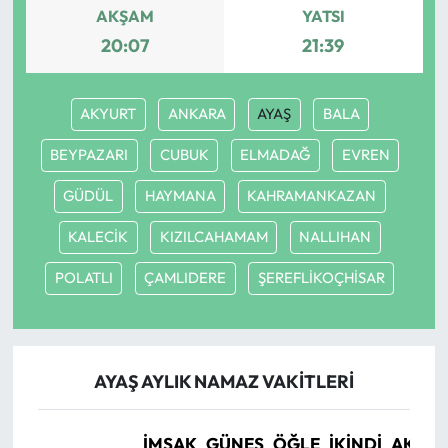
AKŞAM
YATSI
20:07
21:39
AKYURT
ANKARA
AYAŞ
BALA
BEYPAZARI
CUBUK
ELMADAĞ
EVREN
GÜDÜL
HAYMANA
KAHRAMANKAZAN
KALECİK
KIZILCAHAMAM
NALLIHAN
POLATLI
ÇAMLIDERE
ŞEREFLİKOÇHİSAR
AYAŞ AYLIK NAMAZ VAKITLERI
İMSAK
GÜNEŞ
ÖĞLE
İKINDI
AKŞA