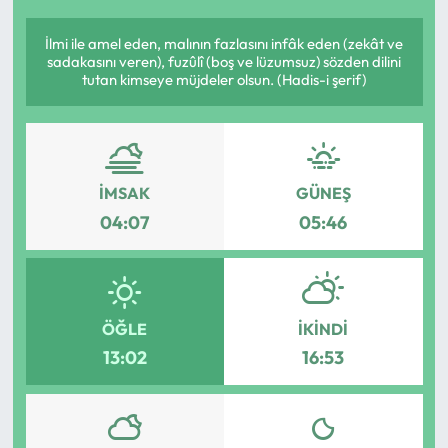
İlmi ile amel eden, malının fazlasını infâk eden (zekât ve
sadakasını veren), fuzûlî (boş ve lüzumsuz) sözden dilini
tutan kimseye müjdeler olsun. (Hadis-i şerif)
İMSAK
GÜNEŞ
04:07
05:46
ÖĞLE
İKINDI
13:02
16:53