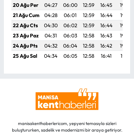
20 Ağu Per
04:27
06:00
12:59
16:45
19:49
21 Ağu Cum
04:28
06:01
12:59
16:44
19:47
22 Ağu Cts
04:30
06:02
12:59
16:44
19:46
23 Ağu Paz
04:31
06:03
12:58
16:43
19:44
24 Ağu Pts
04:32
06:04
12:58
16:42
19:43
25 Ağu Sal
04:34
06:05
12:58
16:41
19:41
manisakenthaberlericom, yepyeni temasıyla sizleri
buluştururken, sadelik ve modernizmi bir araya getiriyor.