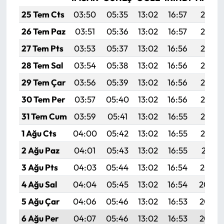
25 Tem Cts
03:50
05:35
13:02
16:57
20:19
26 Tem Paz
03:51
05:36
13:02
16:57
20:18
27 Tem Pts
03:53
05:37
13:02
16:56
20:17
28 Tem Sal
03:54
05:38
13:02
16:56
20:16
29 Tem Çar
03:56
05:39
13:02
16:56
20:15
30 Tem Per
03:57
05:40
13:02
16:56
20:14
31 Tem Cum
03:59
05:41
13:02
16:55
20:13
1 Ağu Cts
04:00
05:42
13:02
16:55
20:12
2 Ağu Paz
04:01
05:43
13:02
16:55
20:11
3 Ağu Pts
04:03
05:44
13:02
16:54
20:10
4 Ağu Sal
04:04
05:45
13:02
16:54
20:09
5 Ağu Çar
04:06
05:46
13:02
16:53
20:08
6 Ağu Per
04:07
05:46
13:02
16:53
20:07