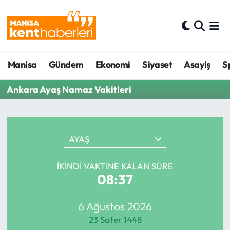
Ahmetli Hava Durumu
Manisa
Gündem
Ekonomi
Siyaset
Asayiş
S
Ahmetli Trafik Yoğunluk Haritası
Ankara Ayaş Namaz Vakitleri
Süper Lig Puan Durumu ve Fikstür
Tüm Manşetler
AYAŞ
Son Dakika Haberleri
İKINDI VAKTINE KALAN SÜRE
Haber Arşivi
08:37
6 Ağustos 2026
23 Safer 1448