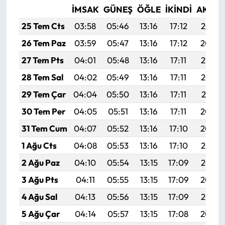
İMSAK
GÜNEŞ
ÖĞLE
İKINDI
AKŞA
25 Tem Cts
03:58
05:46
13:16
17:12
20:35
26 Tem Paz
03:59
05:47
13:16
17:12
20:34
27 Tem Pts
04:01
05:48
13:16
17:11
20:33
28 Tem Sal
04:02
05:49
13:16
17:11
20:32
29 Tem Çar
04:04
05:50
13:16
17:11
20:31
30 Tem Per
04:05
05:51
13:16
17:11
20:30
31 Tem Cum
04:07
05:52
13:16
17:10
20:29
1 Ağu Cts
04:08
05:53
13:16
17:10
20:28
2 Ağu Paz
04:10
05:54
13:15
17:09
20:27
3 Ağu Pts
04:11
05:55
13:15
17:09
20:26
4 Ağu Sal
04:13
05:56
13:15
17:09
20:25
5 Ağu Çar
04:14
05:57
13:15
17:08
20:24