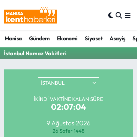
Ahmetli Hava Durumu
Manisa
Gündem
Ekonomi
Siyaset
Asayiş
S
Ahmetli Trafik Yoğunluk Haritası
İstanbul Namaz Vakitleri
Süper Lig Puan Durumu ve Fikstür
Tüm Manşetler
İSTANBUL
Son Dakika Haberleri
İKINDI VAKTINE KALAN SÜRE
Haber Arşivi
02:07:04
9 Ağustos 2026
26 Safer 1448