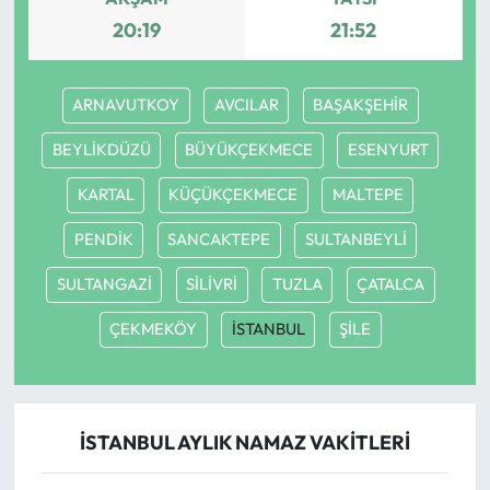
20:19
21:52
ARNAVUTKOY
AVCILAR
BAŞAKŞEHİR
BEYLİKDÜZÜ
BÜYÜKÇEKMECE
ESENYURT
KARTAL
KÜÇÜKÇEKMECE
MALTEPE
PENDİK
SANCAKTEPE
SULTANBEYLİ
SULTANGAZİ
SİLİVRİ
TUZLA
ÇATALCA
ÇEKMEKÖY
İSTANBUL
ŞİLE
İSTANBUL AYLIK NAMAZ VAKITLERI