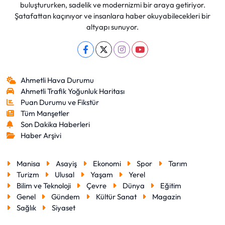
buluştururken, sadelik ve modernizmi bir araya getiriyor.
Şatafattan kaçınıyor ve insanlara haber okuyabilecekleri bir
altyapı sunuyor.
Ahmetli Hava Durumu
Ahmetli Trafik Yoğunluk Haritası
Puan Durumu ve Fikstür
Tüm Manşetler
Son Dakika Haberleri
Haber Arşivi
Manisa
Asayiş
Ekonomi
Spor
Tarım
Turizm
Ulusal
Yaşam
Yerel
Bilim ve Teknoloji
Çevre
Dünya
Eğitim
Genel
Gündem
Kültür Sanat
Magazin
Sağlık
Siyaset