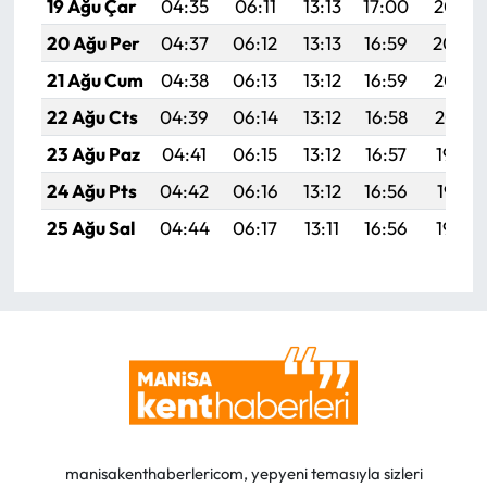
19 Ağu Çar
04:35
06:11
13:13
17:00
20:05
20 Ağu Per
04:37
06:12
13:13
16:59
20:04
21 Ağu Cum
04:38
06:13
13:12
16:59
20:02
22 Ağu Cts
04:39
06:14
13:12
16:58
20:01
23 Ağu Paz
04:41
06:15
13:12
16:57
19:59
24 Ağu Pts
04:42
06:16
13:12
16:56
19:58
25 Ağu Sal
04:44
06:17
13:11
16:56
19:56
manisakenthaberlericom, yepyeni temasıyla sizleri