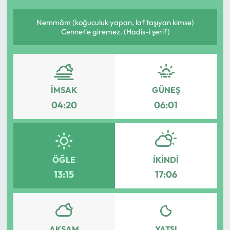
Nemmâm (koğuculuk yapan, laf taşıyan kimse)
Cennet'e giremez. (Hadis-i şerif)
İMSAK
GÜNEŞ
04:20
06:01
ÖĞLE
İKINDI
13:15
17:06
AKŞAM
YATSI