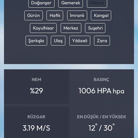
Doğanşar
Gemerek
Gölova
Gürün
Hafik
İmranlı
Kangal
Koyulhisar
Merkez
Suşehri
Şarkışla
Ulaş
Yıldızeli
Zara
NEM
BASINÇ
%29
1006 HPA
hpa
RÜZGAR
EN DÜŞÜK / EN YÜKSEK
°
°
3.19 M/S
12
/ 30