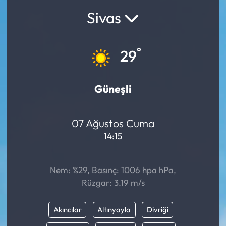
Sivas
°
29
Güneşli
07 Ağustos Cuma
14:15
Nem: %29, Basınç: 1006 hpa hPa,
Rüzgar: 3.19 m/s
Akıncılar
Altınyayla
Divriği