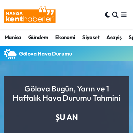
Ahmetli Hava Durumu
Manisa
Gündem
Ekonomi
Siyaset
Asayiş
S
Ahmetli Trafik Yoğunluk Haritası
Süper Lig Puan Durumu ve Fikstür
Gölova Hava Durumu
Tüm Manşetler
Son Dakika Haberleri
Gölova Bugün, Yarın ve 1
Haftalık Hava Durumu Tahmini
Haber Arşivi
ŞU AN