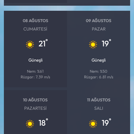
08 AĞUSTOS
09 AĞUSTOS
CUMARTESI
PAZAR
°
°
21
19
Güneşli
Güneşli
Nem: %61
Nem: %50
Rüzgar: 7.39 m/s
Rüzgar: 6.81 m/s
10 AĞUSTOS
11 AĞUSTOS
PAZARTESI
SALI
°
°
18
19