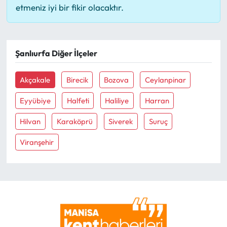
etmeniz iyi bir fikir olacaktır.
Şanlıurfa Diğer İlçeler
Akçakale
Birecik
Bozova
Ceylanpinar
Eyyübiye
Halfeti
Haliliye
Harran
Hilvan
Karaköprü
Siverek
Suruç
Viranşehir