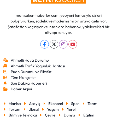
manisakenthaberlericom, yepyeni temasıyla sizleri
buluştururken, sadelik ve modernizmi bir araya getiriyor.
Şatafattan kaçınıyor ve insanlara haber okuyabilecekleri bir
altyapı sunuyor.
Ahmetli Hava Durumu
Ahmetli Trafik Yoğunluk Haritası
Puan Durumu ve Fikstür
Tüm Manşetler
Son Dakika Haberleri
Haber Arşivi
Manisa
Asayiş
Ekonomi
Spor
Tarım
Turizm
Ulusal
Yaşam
Yerel
Bilim ve Teknoloji
Çevre
Dünya
Eğitim