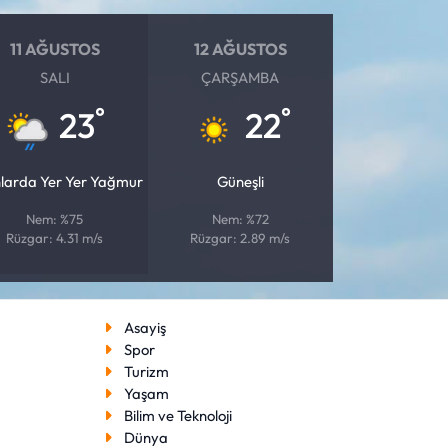
11 AĞUSTOS
12 AĞUSTOS
SALI
ÇARŞAMBA
°
°
23
22
nlarda Yer Yer Yağmur
Güneşli
Nem: %75
Nem: %72
Rüzgar: 4.31 m/s
Rüzgar: 2.89 m/s
Asayiş
Spor
Turizm
Yaşam
Bilim ve Teknoloji
Dünya