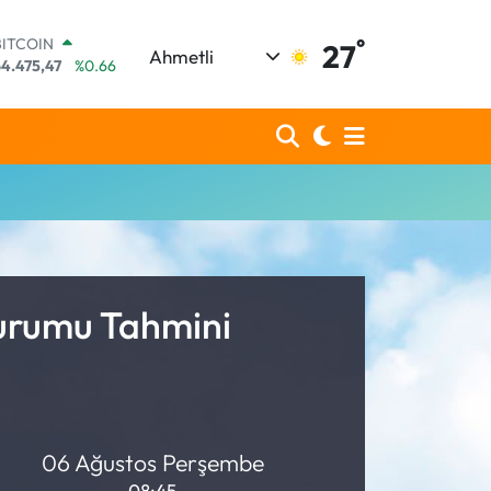
°
BITCOIN
27
Ahmetli
64.475,47
%0.66
DOLAR
7,5971
%0.05
EURO
55,1336
%0.18
STERLİN
64,2534
%0.22
GRAM ALTIN
6518.23
%0.39
BİST100
3.703
%0
Durumu Tahmini
06 Ağustos Perşembe
08:45