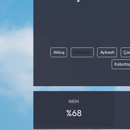
Akkuş
Altınordu
Aybastı
Ça
Kabata
NEM
%68