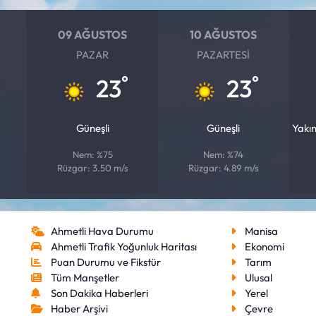
09 AĞUSTOS
10 AĞUSTOS
PAZAR
PAZARTESI
°
°
23
23
Güneşli
Güneşli
Yakı
Nem: %75
Nem: %74
Rüzgar: 3.50 m/s
Rüzgar: 4.89 m/s
Ahmetli Hava Durumu
Manisa
Ahmetli Trafik Yoğunluk Haritası
Ekonomi
Puan Durumu ve Fikstür
Tarım
Tüm Manşetler
Ulusal
Son Dakika Haberleri
Yerel
Haber Arşivi
Çevre