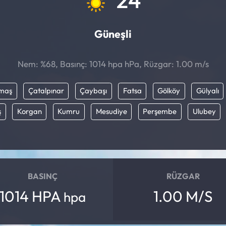
Güneşli
Nem: %68, Basınç: 1014 hpa hPa, Rüzgar: 1.00 m/s
maş
Çatalpınar
Çaybaşı
Fatsa
Gölköy
Gülyalı
ş
Korgan
Kumru
Mesudiye
Perşembe
Ulubey
BASINÇ
RÜZGAR
1014 HPA
1.00 M/S
hpa