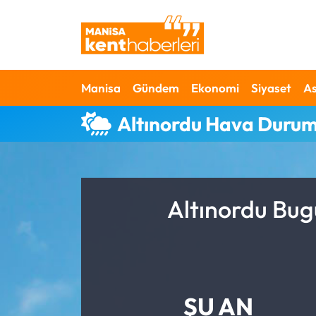
Ahmetli Hava Durumu
Manisa
Gündem
Ekonomi
Siyaset
As
Ahmetli Trafik Yoğunluk Haritası
Altınordu Hava Duru
Süper Lig Puan Durumu ve Fikstür
Tüm Manşetler
Son Dakika Haberleri
Altınordu Bug
Haber Arşivi
ŞU AN