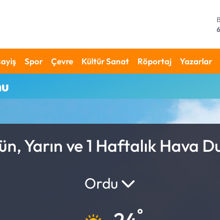
4
ayiş
Spor
Çevre
Kültür Sanat
Röportaj
Yazarlar
mu
1
ün, Yarın ve 1 Haftalık Hava 
Ordu
°
24