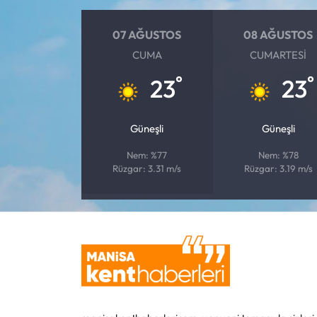
07 AĞUSTOS
08 AĞUSTOS
CUMA
CUMARTESI
°
°
23
23
Güneşli
Güneşli
Nem: %77
Nem: %78
Rüzgar: 3.31 m/s
Rüzgar: 3.19 m/s