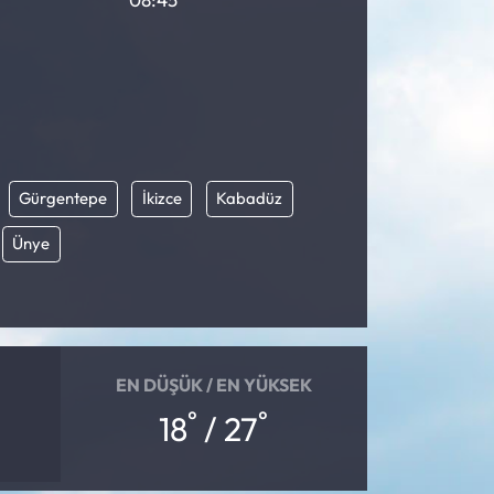
Gürgentepe
İkizce
Kabadüz
Ünye
EN DÜŞÜK / EN YÜKSEK
°
°
18
/ 27