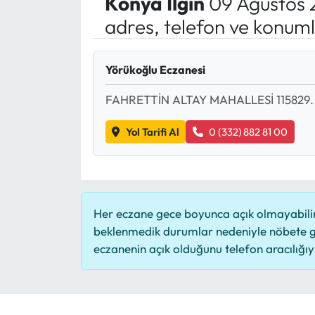
Konya
İlgın
09 Ağustos 
adres, telefon ve konuml
Yörükoğlu Eczanesi
FAHRETTİN ALTAY MAHALLESİ 115829
Yol Tarifi Al
0 (332) 882 81 00
Her eczane gece boyunca açık olmayabilir,
beklenmedik durumlar nedeniyle nöbete g
eczanenin açık olduğunu telefon aracılığıyla