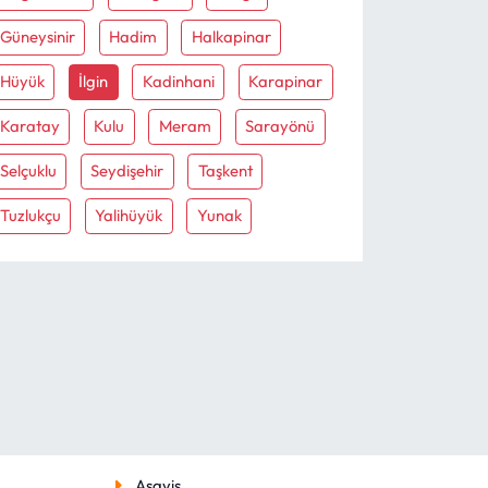
Güneysinir
Hadim
Halkapinar
Hüyük
İlgin
Kadinhani
Karapinar
Karatay
Kulu
Meram
Sarayönü
Selçuklu
Seydişehir
Taşkent
Tuzlukçu
Yalihüyük
Yunak
Asayiş