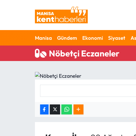
Ahmetli Hava Durumu
Manisa
Gündem
Ekonomi
Siyaset
As
Ahmetli Trafik Yoğunluk Haritası
Nöbetçi Eczaneler
Süper Lig Puan Durumu ve Fikstür
Tüm Manşetler
Son Dakika Haberleri
Haber Arşivi