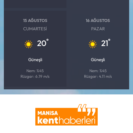
15 AĞUSTOS
16 AĞUSTOS
CUMARTESI
PAZAR
°
°
20
21
Güneşli
Güneşli
Nem: %45
Nem: %45
Rüzgar: 6.19 m/s
Rüzgar: 4.11 m/s