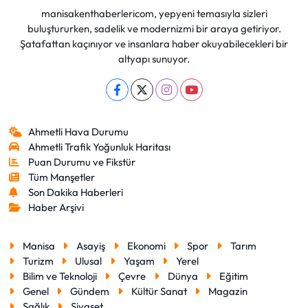
manisakenthaberlericom, yepyeni temasıyla sizleri
buluştururken, sadelik ve modernizmi bir araya getiriyor.
Şatafattan kaçınıyor ve insanlara haber okuyabilecekleri bir
altyapı sunuyor.
Ahmetli Hava Durumu
Ahmetli Trafik Yoğunluk Haritası
Puan Durumu ve Fikstür
Tüm Manşetler
Son Dakika Haberleri
Haber Arşivi
Manisa
Asayiş
Ekonomi
Spor
Tarım
Turizm
Ulusal
Yaşam
Yerel
Bilim ve Teknoloji
Çevre
Dünya
Eğitim
Genel
Gündem
Kültür Sanat
Magazin
Sağlık
Siyaset