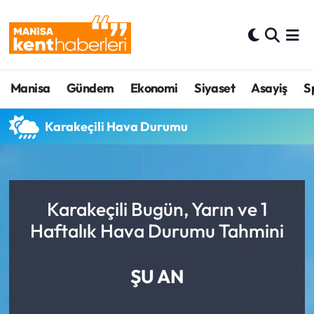
Ahmetli Hava Durumu
Manisa
Gündem
Ekonomi
Siyaset
Asayiş
S
Ahmetli Trafik Yoğunluk Haritası
Süper Lig Puan Durumu ve Fikstür
Karakeçili Hava Durumu
Tüm Manşetler
Son Dakika Haberleri
Karakeçili Bugün, Yarın ve 1
Haftalık Hava Durumu Tahmini
Haber Arşivi
ŞU AN