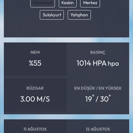
Karakeçili
Keskin
Merkez
Sulakyurt
Yahşihan
NEM
BASINÇ
%55
1014 HPA
hpa
RÜZGAR
EN DÜŞÜK / EN YÜKSEK
°
°
3.00 M/S
19
/ 30
11 AĞUSTOS
12 AĞUSTOS