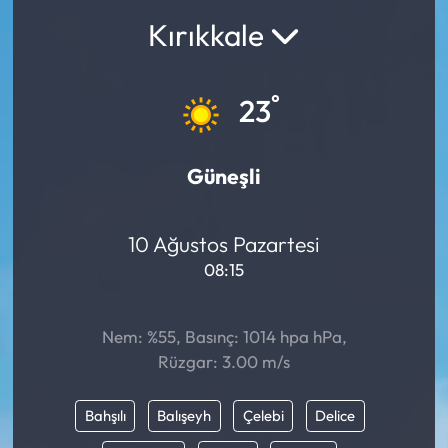
Kırıkkale
°
23
Güneşli
10 Ağustos Pazartesi
08:15
Nem: %55, Basınç: 1014 hpa hPa,
Rüzgar: 3.00 m/s
Bahşılı
Balışeyh
Çelebi
Delice