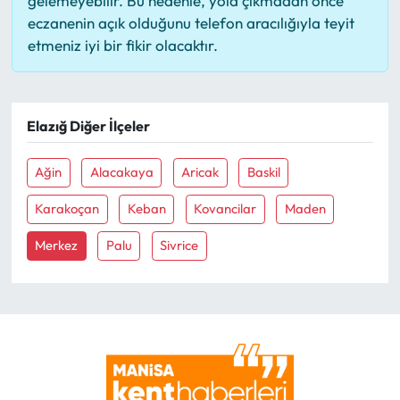
gelemeyebilir. Bu nedenle, yola çıkmadan önce
eczanenin açık olduğunu telefon aracılığıyla teyit
etmeniz iyi bir fikir olacaktır.
Elazığ Diğer İlçeler
Ağin
Alacakaya
Aricak
Baskil
Karakoçan
Keban
Kovancilar
Maden
Merkez
Palu
Sivrice