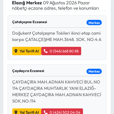
Elazığ
Merkez
09 Ağustos 2026 Pazar
nöbetçi eczane adres, telefon ve konumları
Çatalçeşme Eczanesi
Merkez
Doğukent Çatalçeşme Tokileri ikinci etap cami
karşısı ÇATALÇEŞME MAH.3648. SOK. NO:4 A
Yol Tarifi Al
0 (546) 668 80 88
Çaydaçıra Eczanesi
Merkez
ÇAYDAÇIRA MAH.ADNAN KAHVECİ BUL.NO
114 ÇAYDAÇIRA MUHTARLIK YANI ELAZIĞ-
MERKEZ ÇAYDAÇIRA MAH.ADNAN KAHVECİ
SOK.NO:114
Yol Tarifi Al
0 (424) 502 04 04