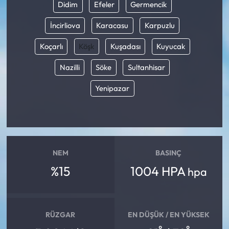
Didim
Efeler
Germencik
İncirliova
Karacasu
Karpuzlu
Koçarlı
Köşk
Kuşadası
Kuyucak
Nazilli
Söke
Sultanhisar
Yenipazar
NEM
BASINÇ
%15
1004 HPA
hpa
RÜZGAR
EN DÜŞÜK / EN YÜKSEK