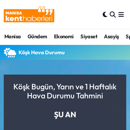
Ahmetli Hava Durumu
Manisa
Gündem
Ekonomi
Siyaset
Asayiş
S
Ahmetli Trafik Yoğunluk Haritası
Süper Lig Puan Durumu ve Fikstür
Köşk Hava Durumu
Tüm Manşetler
Son Dakika Haberleri
Köşk Bugün, Yarın ve 1 Haftalık
Hava Durumu Tahmini
Haber Arşivi
ŞU AN