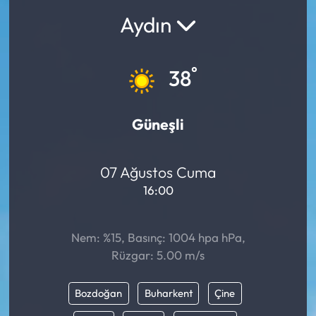
Aydın
°
38
Güneşli
07 Ağustos Cuma
16:00
Nem: %15, Basınç: 1004 hpa hPa,
Rüzgar: 5.00 m/s
Bozdoğan
Buharkent
Çine