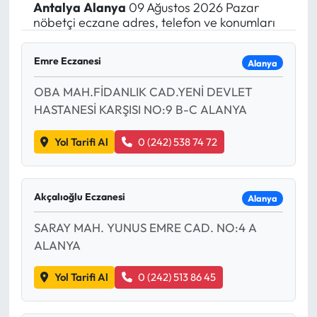
Antalya
Alanya
09 Ağustos 2026 Pazar
nöbetçi eczane adres, telefon ve konumları
Emre Eczanesi
Alanya
OBA MAH.FİDANLIK CAD.YENİ DEVLET
HASTANESİ KARŞISI NO:9 B-C ALANYA
Yol Tarifi Al
0 (242) 538 74 72
Akçalıoğlu Eczanesi
Alanya
SARAY MAH. YUNUS EMRE CAD. NO:4 A
ALANYA
Yol Tarifi Al
0 (242) 513 86 45