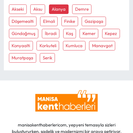
Akseki
Aksu
Alanya
Demre
Döşemealti
Elmali
Finike
Gazipaşa
Gündoğmuş
İbradi
Kaş
Kemer
Kepez
Konyaalti
Korkuteli
Kumluca
Manavgat
Muratpaşa
Serik
manisakenthaberlericom, yepyeni temasıyla sizleri
buluştururken, sadelik ve modernizmi bir araya getiriyor.