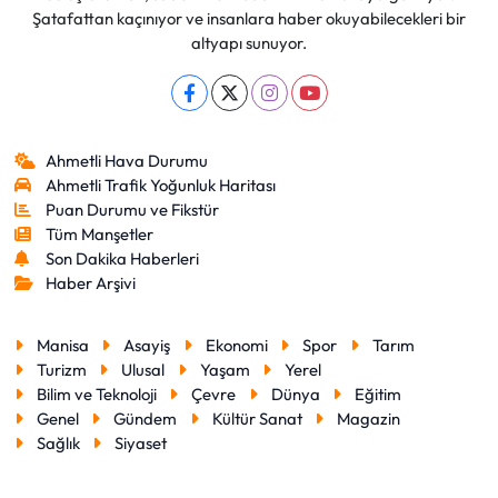
Şatafattan kaçınıyor ve insanlara haber okuyabilecekleri bir
altyapı sunuyor.
Ahmetli Hava Durumu
Ahmetli Trafik Yoğunluk Haritası
Puan Durumu ve Fikstür
Tüm Manşetler
Son Dakika Haberleri
Haber Arşivi
Manisa
Asayiş
Ekonomi
Spor
Tarım
Turizm
Ulusal
Yaşam
Yerel
Bilim ve Teknoloji
Çevre
Dünya
Eğitim
Genel
Gündem
Kültür Sanat
Magazin
Sağlık
Siyaset