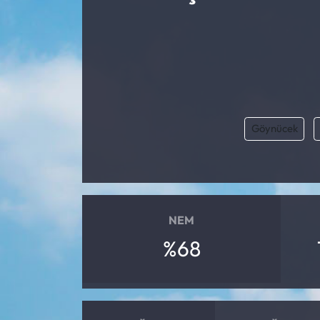
Göynücek
NEM
%68