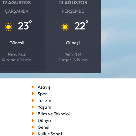
12 AĞUSTOS
13 AĞUSTOS
ÇARŞAMBA
PERŞEMBE
°
°
23
22
Güneşli
Güneşli
Nem: %62
Nem: %61
Rüzgar: 6.19 m/s
Rüzgar: 8.19 m/s
Asayiş
Spor
Turizm
Yaşam
Bilim ve Teknoloji
Dünya
Genel
Kültür Sanat