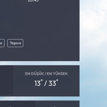
va
Taşova
EN DÜŞÜK / EN YÜKSEK
°
°
13
/ 33