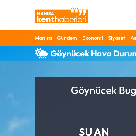
Ahmetli Hava Durumu
Manisa
Gündem
Ekonomi
Siyaset
As
Ahmetli Trafik Yoğunluk Haritası
Göynücek Hava Duru
Süper Lig Puan Durumu ve Fikstür
Tüm Manşetler
Son Dakika Haberleri
Göynücek Bugü
Haber Arşivi
ŞU AN