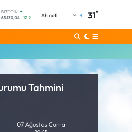
°
BITCOIN
31
Ahmetli
65.130,04
%1.2
DOLAR
47,7106
%0.17
EURO
55,1652
%0.27
STERLİN
64,4046
%0.35
GRAM ALTIN
6648.99
%2.59
BİST100
13.773
%-19
Durumu Tahmini
07 Ağustos Cuma
20:45