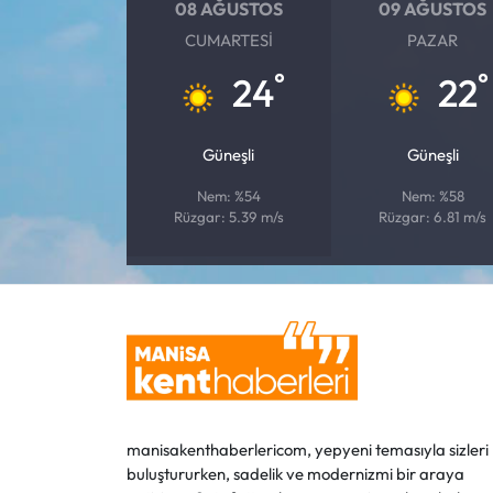
08 AĞUSTOS
09 AĞUSTOS
CUMARTESI
PAZAR
°
°
24
22
Güneşli
Güneşli
Nem: %54
Nem: %58
Rüzgar: 5.39 m/s
Rüzgar: 6.81 m/s
manisakenthaberlericom, yepyeni temasıyla sizleri
buluştururken, sadelik ve modernizmi bir araya