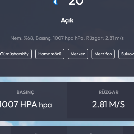
Açık
Nem: %68, Basınç: 1007 hpa hPa, Rüzgar: 2.81 m/s
Gümüşhacıköy
Hamamözü
Merkez
Merzifon
Suluo
BASINÇ
RÜZGAR
1007 HPA
2.81 M/S
hpa