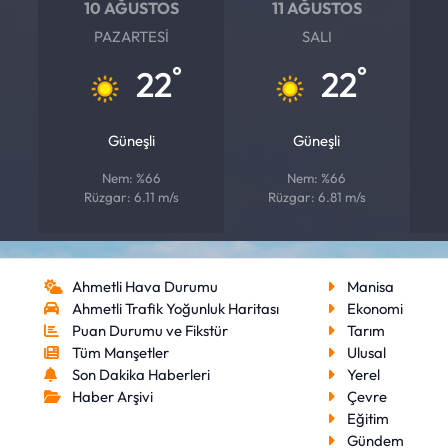
10 AĞUSTOS
11 AĞUSTOS
PAZARTESI
SALI
°
°
22
22
Güneşli
Güneşli
Nem: %66
Nem: %66
Rüzgar: 6.11 m/s
Rüzgar: 6.81 m/s
Ahmetli Hava Durumu
Manisa
Ahmetli Trafik Yoğunluk Haritası
Ekonomi
Puan Durumu ve Fikstür
Tarım
Tüm Manşetler
Ulusal
Son Dakika Haberleri
Yerel
Haber Arşivi
Çevre
Eğitim
Gündem