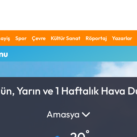
ayiş
Spor
Çevre
Kültür Sanat
Röportaj
Yazarlar
mu
n, Yarın ve 1 Haftalık Hava 
Amasya
°
20