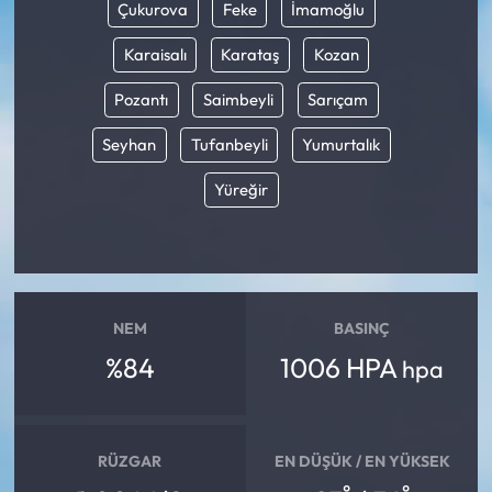
Çukurova
Feke
İmamoğlu
Karaisalı
Karataş
Kozan
Pozantı
Saimbeyli
Sarıçam
Seyhan
Tufanbeyli
Yumurtalık
Yüreğir
NEM
BASINÇ
%84
1006 HPA
hpa
RÜZGAR
EN DÜŞÜK / EN YÜKSEK