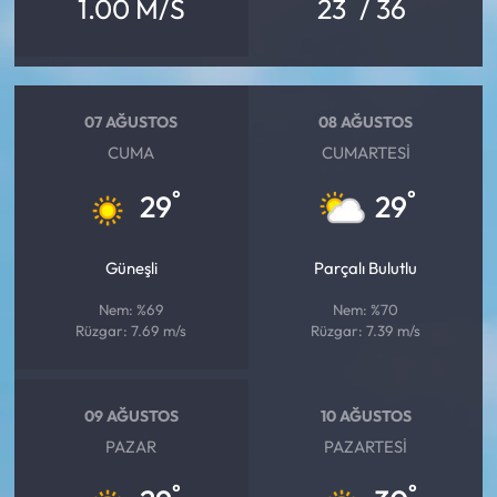
°
°
1.00 M/S
23
/ 36
07 AĞUSTOS
08 AĞUSTOS
CUMA
CUMARTESI
°
°
29
29
Güneşli
Parçalı Bulutlu
Nem: %69
Nem: %70
Rüzgar: 7.69 m/s
Rüzgar: 7.39 m/s
09 AĞUSTOS
10 AĞUSTOS
PAZAR
PAZARTESI
°
°