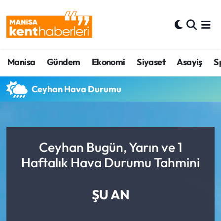
Ahmetli Hava Durumu
Manisa
Gündem
Ekonomi
Siyaset
Asayiş
S
Ahmetli Trafik Yoğunluk Haritası
Süper Lig Puan Durumu ve Fikstür
Ceyhan Hava Durumu
Tüm Manşetler
Son Dakika Haberleri
Ceyhan Bugün, Yarın ve 1
Haftalık Hava Durumu Tahmini
Haber Arşivi
ŞU AN